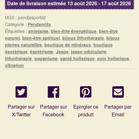
Détails du compte
Date de livraison estimée 13 août 2026 - 17 août 2026
orbiculaire
UGS :
pendjasporbi2
Commandes
Catégorie :
Pendentifs
Étiquettes :
animisme
,
bien-être énergétique
,
bien-être
Panier
naturel
,
bien-être spirituel
,
bijoux lithothérapie
,
bijoux
pierres naturelles
,
boutique de minéraux
,
boutique
ésotérique
,
ésotérisme
,
Jaspe
,
jaspe orbiculaire
,
lithothérapie
,
paganisme
,
santé holistique
,
soin holistique
,
vibration
Partager sur
Partager sur
Epingler ce
Partager par
X/Twitter
Facebook
produit
Email