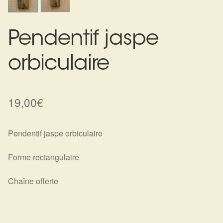
Harmonisation de l’être
Pendentif jaspe
Harmonisation des lieux
orbiculaire
Soin beauté
Sels de bain
19,00
€
Encens
Pendentif jaspe orbiculaire
Déco
Forme rectangulaire
Cadeaux de naissance
Chaîne offerte
Ésotérisme : les pratiques spirituelles du monde invisible