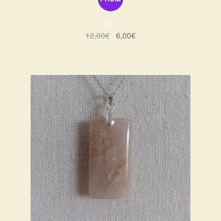
O !
Le
Le
12,00
€
6,00
€
prix
prix
initial
actuel
était :
est :
12,00€.
6,00€.