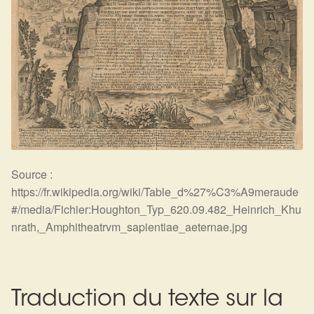
Source :
https://fr.wikipedia.org/wiki/Table_d%27%C3%A9meraude
#/media/Fichier:Houghton_Typ_620.09.482_Heinrich_Khu
nrath,_Amphitheatrvm_sapientiae_aeternae.jpg
Traduction du texte sur la