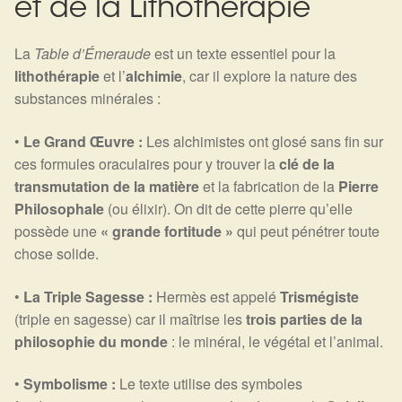
et de la Lithothérapie
Détails du compte
La
Table d’Émeraude
est un texte essentiel pour la
Commandes
lithothérapie
et l’
alchimie
, car il explore la nature des
substances minérales :
Panier
•
Le Grand Œuvre :
Les alchimistes ont glosé sans fin sur
ces formules oraculaires pour y trouver la
clé de la
transmutation de la matière
et la fabrication de la
Pierre
Philosophale
(ou élixir). On dit de cette pierre qu’elle
possède une
« grande fortitude »
qui peut pénétrer toute
chose solide.
•
La Triple Sagesse :
Hermès est appelé
Trismégiste
(triple en sagesse) car il maîtrise les
trois parties de la
philosophie du monde
: le minéral, le végétal et l’animal.
•
Symbolisme :
Le texte utilise des symboles