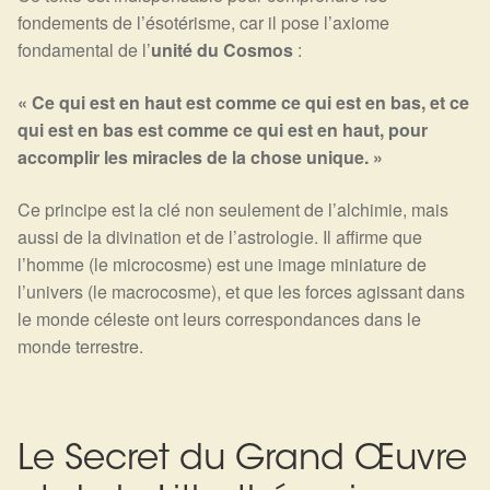
Arts Divinatoires : Percez les Mystères de l’Invisible
fondements de l’ésotérisme, car il pose l’axiome
fondamental de l’
unité du Cosmos
:
Magie: Le Savoir des Sorcières
« Ce qui est en haut est comme ce qui est en bas, et ce
Protection énergétique : Trouvez votre bouclier
qui est en bas est comme ce qui est en haut, pour
intérieur
accomplir les miracles de la chose unique. »
Ce principe est la clé non seulement de l’alchimie, mais
Les pierres en détail
aussi de la divination et de l’astrologie. Il affirme que
l’homme (le microcosme) est une image miniature de
Test — Quelle Gardienne ?
l’univers (le macrocosme), et que les forces agissant dans
le monde céleste ont leurs correspondances dans le
La roue de l’année
monde terrestre.
Mon compte
Validation de la commande
Le Secret du Grand Œuvre