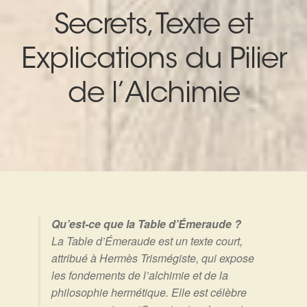
Expan
La Boutique
Mon compte
Secrets, Texte et
Panier
Nouveautés
Explications du Pilier
Search
Bijoux
de l’Alchimie
for:
Bolas
Bracelets
Colliers
Pendentifs
Qu’est-ce que la Table d’Émeraude ?
La Table d’Émeraude est un texte court,
Pierres
attribué à Hermès Trismégiste, qui expose
les fondements de l’alchimie et de la
philosophie hermétique. Elle est célèbre
Harmonisation