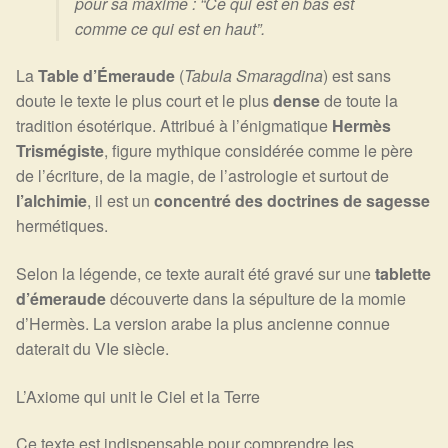
pour sa maxime : “Ce qui est en bas est
comme ce qui est en haut”.
Harmonisation de l’être
La
Table d’Émeraude
(
Tabula Smaragdina
) est sans
Harmonisation des lieux
doute le texte le plus court et le plus
dense
de toute la
tradition ésotérique. Attribué à l’énigmatique
Hermès
Soin beauté
Trismégiste
, figure mythique considérée comme le père
de l’écriture, de la magie, de l’astrologie et surtout de
Sels de bain
l’alchimie
, il est un
concentré des doctrines de sagesse
hermétiques.
Encens
Selon la légende, ce texte aurait été gravé sur une
tablette
Déco
d’émeraude
découverte dans la sépulture de la momie
d’Hermès. La version arabe la plus ancienne connue
daterait du VIe siècle.
Cadeaux de naissance
L’Axiome qui unit le Ciel et la Terre
Ésotérisme : les pratiques spirituelles du monde invisible
Ce texte est indispensable pour comprendre les