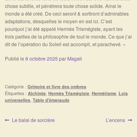
chose subtile, et pénétrera toute chose solide. Ainsi le
monde a été créé. De ceci seront & sortiront d’admirables
adaptations, desquelles le moyen en est ici. C’est
pourquoi j’ai été appelé Hermès Trismégiste, ayant les
trois parties de la philosophie de tout le monde. Ce que j’ai
dit de l’opération du Soleil est accompli, et parachevé. »
Publié le
8 octobre 2025
par
Magali
Catégorie :
Grimoire et livre des ombres
Étiquettes :
Alchimie
,
Hermès Trismégiste
,
Hermétisme
,
Lois
universelles
,
Table d'émeraude
Article
Article
Le balai de sorcière
L’encens
Navigation
précédent :
suivant :
de