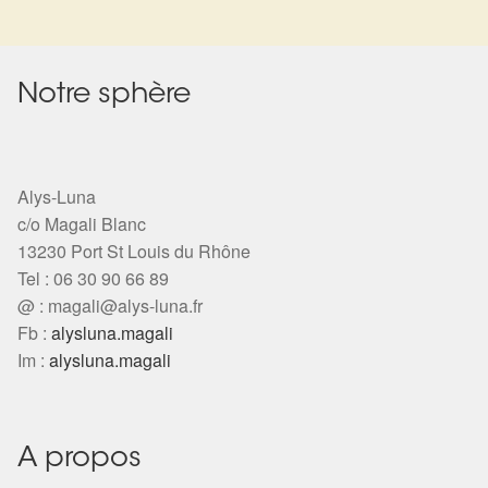
l’article
Notre sphère
Alys-Luna
c/o Magali Blanc
13230 Port St Louis du Rhône
Tel : 06 30 90 66 89
@ :
magali@alys-luna.fr
Fb :
alysluna.magali
Im :
alysluna.magali
A propos