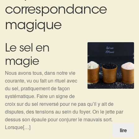
Expan
La Boutique
Mon compte
correspondance
Panier
Nouveautés
magique
Search
Bijoux
for:
Le sel en
Bolas
magie
Bracelets
Nous avons tous, dans notre vie
courante, vu ou fait un rituel avec
Colliers
du sel, pratiquement de façon
systématique. Faire un signe de
Pendentifs
croix sur du sel renversé pour ne pas qu’il y ait de
disputes, des tensions au sein du foyer. On le jette par
Pierres
dessus son épaule pour conjurer le mauvais sort.
Lorsque[…]
lire
Harmonisation