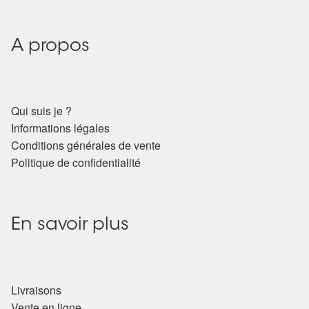
Arts Divinatoires : Percez les Mystères de l’Invisible
Magie: Le Savoir des Sorcières
A propos
Protection énergétique : Trouvez votre bouclier
intérieur
Qui suis je ?
Informations légales
Les pierres en détail
Conditions générales de vente
Politique de confidentialité
Test — Quelle Gardienne ?
La roue de l’année
En savoir plus
Mon compte
Validation de la commande
Livraisons
Vente en ligne