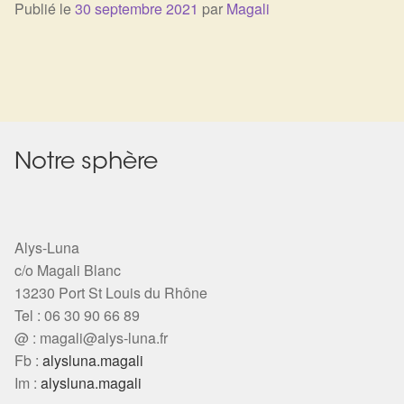
Publié le
30 septembre 2021
par
Magali
Harmonisation de l’être
Harmonisation des lieux
Soin beauté
Notre sphère
Sels de bain
Encens
Alys-Luna
Déco
c/o Magali Blanc
13230 Port St Louis du Rhône
Tel : 06 30 90 66 89
Cadeaux de naissance
@ :
magali@alys-luna.fr
Fb :
alysluna.magali
Ésotérisme : les pratiques spirituelles du monde invisible
Im :
alysluna.magali