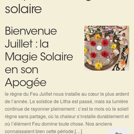
Expan
La Boutique
Mon compte
solaire
Panier
Nouveautés
Bienvenue
Search
Bijoux
for:
Juillet : la
Bolas
Magie Solaire
Bracelets
en son
Colliers
Apogée
le règne du Feu Juillet nous installe au cœur le plus ardent
Pendentifs
de l’année. Le solstice de Litha est passé, mais sa lumière
continue de rayonner pleinement : c’est le mois où le soleil
Pierres
règne sans partage, où la chaleur s’installe durablement et
où l’élément Feu domine toute chose. Nos anciens
Harmonisation
connaissaient bien cette période.[…]