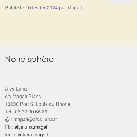
Arts Divinatoires : Percez les Mystères de l’Invisible
Publié le
10 février 2024
par
Magali
Magie: Le Savoir des Sorcières
Protection énergétique : Trouvez votre bouclier
intérieur
Les pierres en détail
Notre sphère
Test — Quelle Gardienne ?
Alys-Luna
La roue de l’année
c/o Magali Blanc
13230 Port St Louis du Rhône
Mon compte
Tel : 06 30 90 66 89
@ :
magali@alys-luna.fr
Validation de la commande
Fb :
alysluna.magali
Im :
alysluna.magali