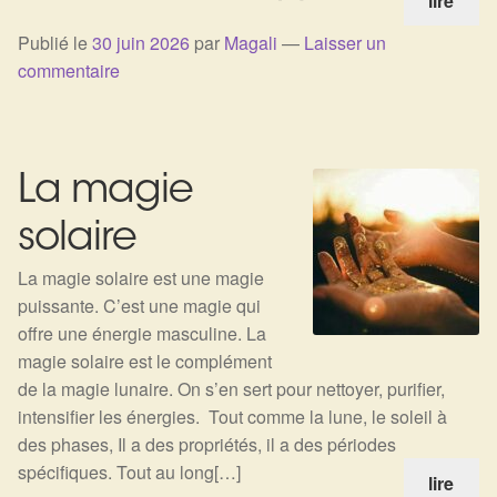
lire
Harmonisation de l’être
Publié le
30 juin 2026
par
Magali
—
Laisser un
commentaire
Harmonisation des lieux
Soin beauté
La magie
Sels de bain
solaire
Encens
La magie solaire est une magie
puissante. C’est une magie qui
Déco
offre une énergie masculine. La
magie solaire est le complément
Cadeaux de naissance
de la magie lunaire. On s’en sert pour nettoyer, purifier,
intensifier les énergies. Tout comme la lune, le soleil à
des phases, Il a des propriétés, il a des périodes
Ésotérisme : les pratiques spirituelles du monde invisible
spécifiques. Tout au long[…]
lire