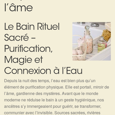
Expan
La Boutique
Mon compte
l’âme
Panier
Nouveautés
Le Bain Rituel
Search
Bijoux
for:
Sacré –
Bolas
Purification,
Bracelets
Magie et
Colliers
Connexion à l’Eau
Depuis la nuit des temps, l’eau est bien plus qu’un
Pendentifs
élément de purification physique. Elle est portail, miroir de
l’âme, gardienne des mystères. Avant que le monde
Pierres
moderne ne réduise le bain à un geste hygiénique, nos
ancêtres s’y immergeaient pour guérir, se transformer,
Harmonisation
communier avec l’invisible. Sources sacrées, rivières