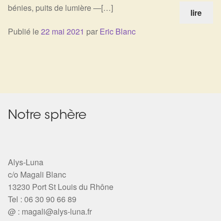
bénies, puits de lumière —[…]
lire
Harmonisation de l’être
Publié le
22 mai 2021
par
Eric Blanc
Harmonisation des lieux
Soin beauté
Sels de bain
Notre sphère
Encens
Déco
Alys-Luna
Cadeaux de naissance
c/o Magali Blanc
13230 Port St Louis du Rhône
Ésotérisme : les pratiques spirituelles du monde invisible
Tel : 06 30 90 66 89
@ :
magali@alys-luna.fr