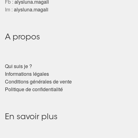
Fb :
alysluna.magali
Arts Divinatoires : Percez les Mystères de l’Invisible
Im :
alysluna.magali
Magie: Le Savoir des Sorcières
Protection énergétique : Trouvez votre bouclier
A propos
intérieur
Les pierres en détail
Qui suis je ?
Informations légales
Test — Quelle Gardienne ?
Conditions générales de vente
Politique de confidentialité
La roue de l’année
Mon compte
En savoir plus
Validation de la commande