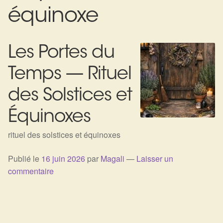
Expan
La Boutique
Mon compte
équinoxe
Panier
Nouveautés
Les Portes du
Search
Bijoux
for:
Temps — Rituel
Bolas
des Solstices et
Bracelets
Équinoxes
Colliers
rituel des solstices et équinoxes
Publié le
16 juin 2026
par
Magali
—
Laisser un
Pendentifs
commentaire
Pierres
Harmonisation