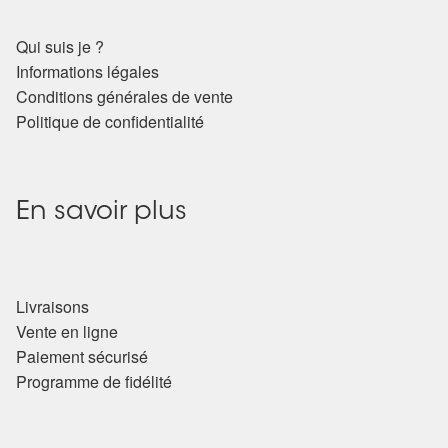
Arts Divinatoires : Percez les Mystères de l’Invisible
Qui suis je ?
Magie: Le Savoir des Sorcières
Informations légales
Conditions générales de vente
Protection énergétique : Trouvez votre bouclier
Politique de confidentialité
intérieur
Les pierres en détail
En savoir plus
Test — Quelle Gardienne ?
La roue de l’année
Livraisons
Vente en ligne
Mon compte
Paiement sécurisé
Programme de fidélité
Validation de la commande