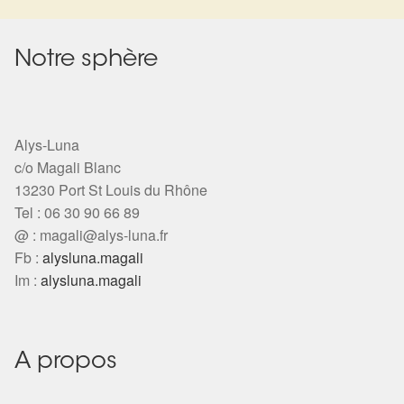
Harmonisation de l’être
Notre sphère
Harmonisation des lieux
Soin beauté
Alys-Luna
c/o Magali Blanc
Sels de bain
13230 Port St Louis du Rhône
Tel : 06 30 90 66 89
Encens
@ :
magali@alys-luna.fr
Fb :
alysluna.magali
Déco
Im :
alysluna.magali
Cadeaux de naissance
A propos
Ésotérisme : les pratiques spirituelles du monde invisible