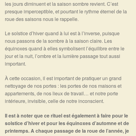
les jours diminuent et la saison sombre revient. C’est
Harmonisation de l’être
presque imperceptible, et pourtant le rythme éternel de la
roue des saisons nous le rappelle.
Harmonisation des lieux
Le solstice d’hiver quand à lui est à l’inverse, puisque
nous passons de la sombre à la saison claire. Les
Soin beauté
équinoxes quand à elles symbolisent l’équilibre entre le
jour et la nuit, l’ombre et la lumière passage tout aussi
Sels de bain
important.
Encens
À cette occasion, il est important de pratiquer un grand
nettoyage de nos portes : les portes de nos maisons et
Déco
appartements, de nos lieux de travail… et notre porte
intérieure, invisible, celle de notre inconscient.
Cadeaux de naissance
Il est à noter que ce rituel est également à faire pour le
Ésotérisme : les pratiques spirituelles du monde invisible
solstice d’hiver et pour les équinoxes d’automne et de
printemps. A chaque passage de la roue de l’année, je