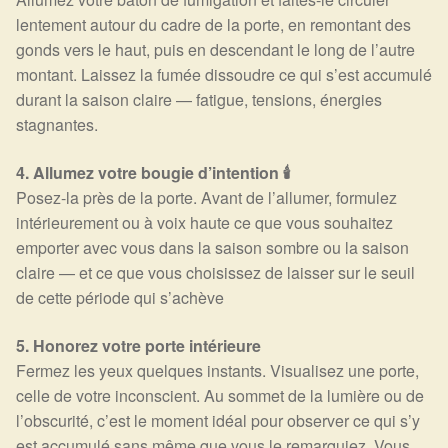
Détails du compte
lentement autour du cadre de la porte, en remontant des
gonds vers le haut, puis en descendant le long de l’autre
Commandes
montant. Laissez la fumée dissoudre ce qui s’est accumulé
durant la saison claire — fatigue, tensions, énergies
Panier
stagnantes.
4. Allumez votre bougie d’intention 🕯️
Posez-la près de la porte. Avant de l’allumer, formulez
intérieurement ou à voix haute ce que vous souhaitez
emporter avec vous dans la saison sombre ou la saison
claire — et ce que vous choisissez de laisser sur le seuil
de cette période qui s’achève
5. Honorez votre porte intérieure
Fermez les yeux quelques instants. Visualisez une porte,
celle de votre inconscient. Au sommet de la lumière ou de
l’obscurité, c’est le moment idéal pour observer ce qui s’y
est accumulé sans même que vous le remarquiez. Vous