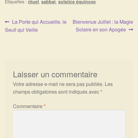
Étiquettes :
rituel
,
sabbat
,
solstice équinoxe
Article
Article
La Porte qui Accueille, le
Bienvenue Juillet : la Magie
Navigation
précédent :
suivant :
Solaire en son Apogée
Seuil qui Veille
de
l’article
Laisser un commentaire
Votre adresse e-mail ne sera pas publiée.
Les
champs obligatoires sont indiqués avec
*
Commentaire
*