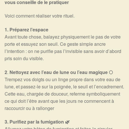
vous conseille de le pratiquer
Arts Divinatoires : Percez les Mystères de l’Invisible
Voici comment réaliser votre rituel.
Magie: Le Savoir des Sorcières
1. Préparez l’espace
Protection énergétique : Trouvez votre bouclier
Avant toute chose, balayez physiquement le pas de votre
intérieur
porte et essuyez son seuil. Ce geste simple ancre
l’intention : on ne purifie pas l’invisible sans avoir d’abord
Les pierres en détail
pris soin du visible.
Test — Quelle Gardienne ?
2
.
Nettoyez avec l’eau de lune ou l’eau magique 🌕
Trempez vos doigts ou un linge propre dans votre eau de
La roue de l’année
lune, et passez-le sur la poignée, le seuil et l’encadrement.
Cette eau, chargée de douceur, referme symboliquement
ce qui doit l’être avant que les jours ne commencent à
Mon compte
raccourcir ou à rallonger
Validation de la commande
3.
Purifiez par la fumigation 🌿
Allumez votre bâton de fumigation et faites-le circuler