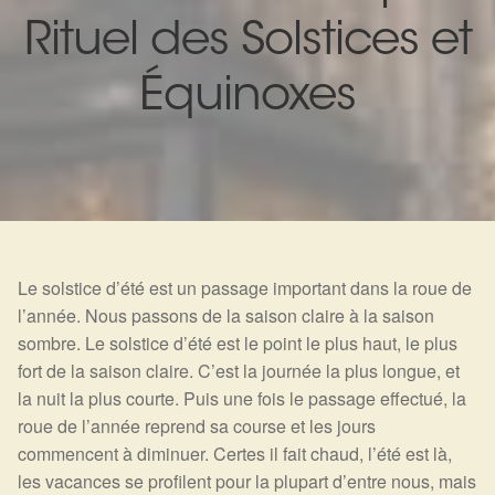
Expan
La Boutique
Mon compte
Rituel des Solstices et
Panier
Nouveautés
Équinoxes
Search
Bijoux
for:
Bolas
Bracelets
Le solstice d’été est un passage important dans la roue de
Colliers
l’année. Nous passons de la saison claire à la saison
sombre. Le solstice d’été est le point le plus haut, le plus
Pendentifs
fort de la saison claire. C’est la journée la plus longue, et
la nuit la plus courte. Puis une fois le passage effectué, la
Pierres
roue de l’année reprend sa course et les jours
commencent à diminuer. Certes il fait chaud, l’été est là,
Harmonisation
les vacances se profilent pour la plupart d’entre nous, mais