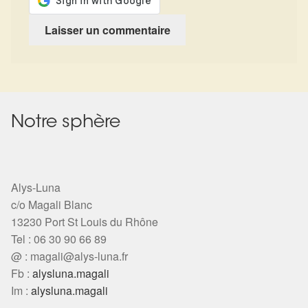
Notre sphère
Alys-Luna
c/o Magali Blanc
13230 Port St Louis du Rhône
Tel : 06 30 90 66 89
@ :
magali@alys-luna.fr
Fb :
alysluna.magali
Im :
alysluna.magali