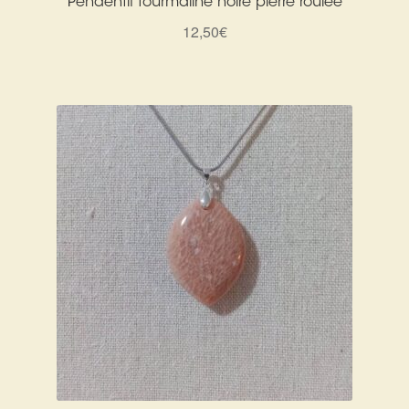
Pendentif tourmaline noire pierre roulée
12,50
€