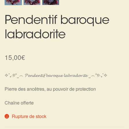
Harmonisation de l’être
Pendentif baroque
Harmonisation des lieux
labradorite
Soin beauté
Sels de bain
15,00
€
Encens
✧˚₊‧୭⁺‿︵ 𝓟𝓮𝓷𝓭𝓮𝓷𝓽𝓲𝓯 𝓫𝓪𝓻𝓸𝓺𝓾𝓮 𝓵𝓪𝓫𝓻𝓪𝓭𝓸𝓻𝓲𝓽𝓮 ‿︵⁺୭‧₊˚✧
Déco
Pierre des ancêtres, au pouvoir de protection
Cadeaux de naissance
Chaîne offerte
Ésotérisme : les pratiques spirituelles du monde invisible
Rupture de stock