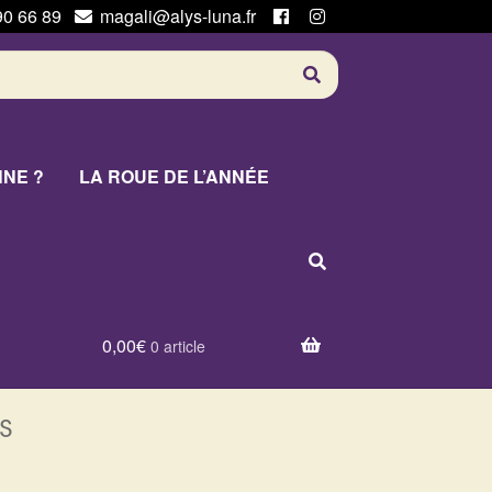
90 66 89
magali@alys-luna.fr
NNE ?
LA ROUE DE L’ANNÉE
0,00
€
0 article
s