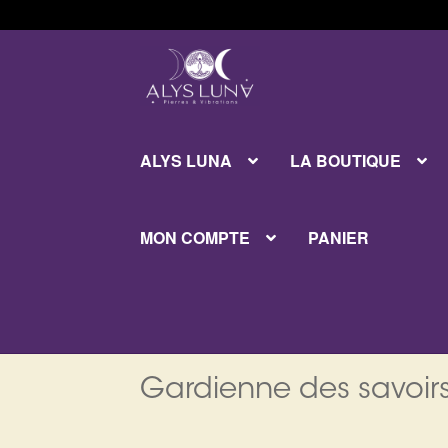
Aller
Aller
à
au
la
contenu
navigation
ALYS LUNA
LA BOUTIQUE
MON COMPTE
PANIER
Gardienne des savoirs