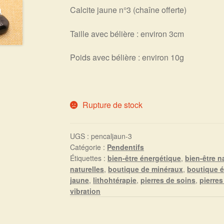
Calcite jaune n°3 (chaîne offerte)
initial
actuel
était :
est :
Taille avec bélière : environ 3cm
10,00€.
5,00€.
Poids avec bélière : environ 10g
Rupture de stock
UGS :
pencaljaun-3
Catégorie :
Pendentifs
Étiquettes :
bien-être énergétique
,
bien-être n
naturelles
,
boutique de minéraux
,
boutique é
jaune
,
lithohtérapie
,
pierres de soins
,
pierres
vibration