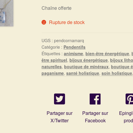
Chaîne offerte
Rupture de stock
UGS :
pendcornamarq
Catégorie :
Pendentifs
Étiquettes :
animisme
,
bien-être énergétique
,
être spirituel
,
bijoux énergétique
,
bijoux lith
naturelles
,
boutique de minéraux
,
boutique é
paganisme
,
santé holistique
,
soin holistique
Partager sur
Partager sur
Epingl
X/Twitter
Facebook
prod