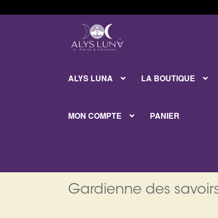
Aller
Aller
à
au
la
contenu
navigation
ALYS LUNA
LA BOUTIQUE
MON COMPTE
PANIER
Gardienne des savoirs