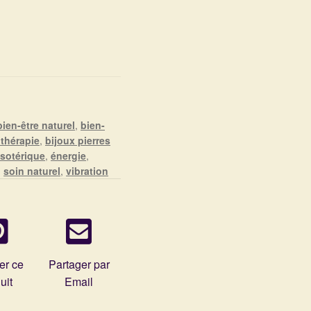
bien-être naturel
,
bien-
othérapie
,
bijoux pierres
sotérique
,
énergie
,
,
soin naturel
,
vibration
er ce
Partager par
uit
Email