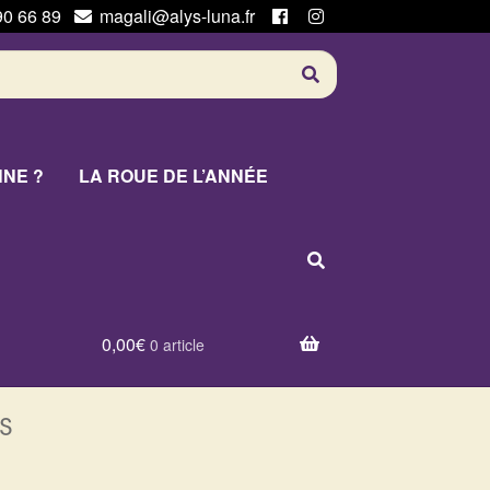
90 66 89
magali@alys-luna.fr
NNE ?
LA ROUE DE L’ANNÉE
0,00
€
0 article
s