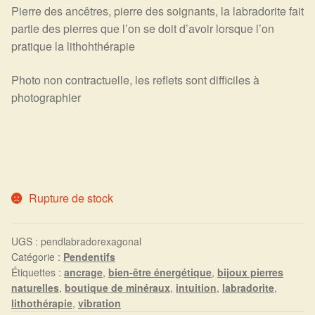
Arts Divinatoires : Percez les Mystères de l’Invisible
Pierre des ancêtres, pierre des soignants, la labradorite fait
partie des pierres que l’on se doit d’avoir lorsque l’on
Magie: Le Savoir des Sorcières
pratique la lithohthérapie
Photo non contractuelle, les reflets sont difficiles à
Protection énergétique : Trouvez votre bouclier
photographier
intérieur
Les pierres en détail
Test — Quelle Gardienne ?
Rupture de stock
La roue de l’année
UGS :
pendlabradorexagonal
Mon compte
Catégorie :
Pendentifs
Étiquettes :
ancrage
,
bien-être énergétique
,
bijoux pierres
Validation de la commande
naturelles
,
boutique de minéraux
,
intuition
,
labradorite
,
lithothérapie
,
vibration