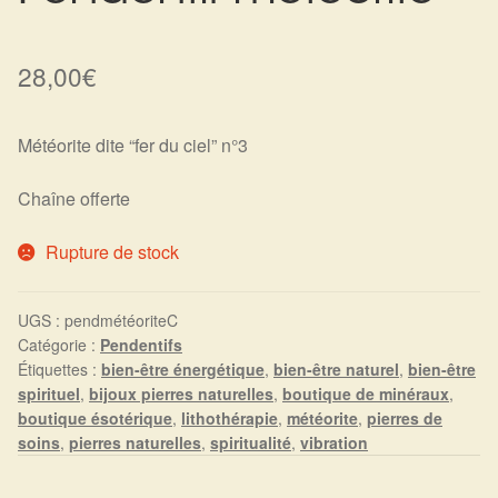
Harmonisation de l’être
28,00
€
Harmonisation des lieux
Météorite dite “fer du ciel” n°3
Soin beauté
Chaîne offerte
Sels de bain
Rupture de stock
Encens
UGS :
pendmétéoriteC
Déco
Catégorie :
Pendentifs
Étiquettes :
bien-être énergétique
,
bien-être naturel
,
bien-être
Cadeaux de naissance
spirituel
,
bijoux pierres naturelles
,
boutique de minéraux
,
boutique ésotérique
,
lithothérapie
,
météorite
,
pierres de
soins
,
pierres naturelles
,
spiritualité
,
vibration
Ésotérisme : les pratiques spirituelles du monde invisible