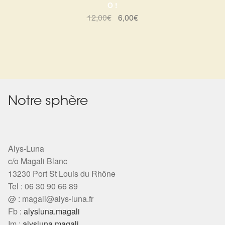
O !
Le
Le
12,00
€
6,00
€
prix
prix
initial
actuel
était :
est :
12,00€.
6,00€.
Notre sphère
Alys-Luna
c/o Magali Blanc
13230 Port St Louis du Rhône
Tel : 06 30 90 66 89
@ :
magali@alys-luna.fr
Fb :
alysluna.magali
Im :
alysluna.magali