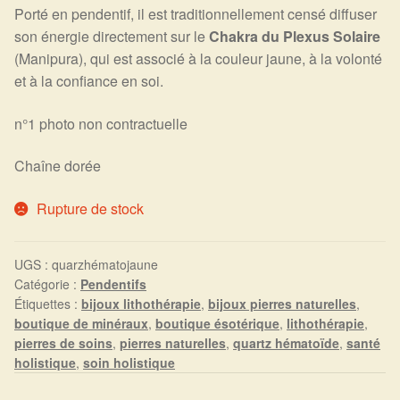
Arts Divinatoires : Percez les Mystères de l’Invisible
Porté en pendentif, il est traditionnellement censé diffuser
son énergie directement sur le
Chakra du Plexus Solaire
Magie: Le Savoir des Sorcières
(Manipura), qui est associé à la couleur jaune, à la volonté
et à la confiance en soi.
Protection énergétique : Trouvez votre bouclier
n°1 photo non contractuelle
intérieur
Chaîne dorée
Les pierres en détail
Rupture de stock
Test — Quelle Gardienne ?
UGS :
quarzhématojaune
La roue de l’année
Catégorie :
Pendentifs
Étiquettes :
bijoux lithothérapie
,
bijoux pierres naturelles
,
Mon compte
boutique de minéraux
,
boutique ésotérique
,
lithothérapie
,
pierres de soins
,
pierres naturelles
,
quartz hématoïde
,
santé
Validation de la commande
holistique
,
soin holistique