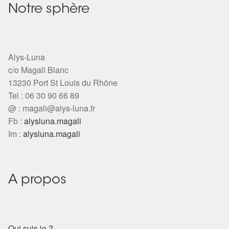
Notre sphère
Alys-Luna
c/o Magali Blanc
13230 Port St Louis du Rhône
Tel : 06 30 90 66 89
@ :
magali@alys-luna.fr
Fb :
alysluna.magali
Im :
alysluna.magali
A propos
Qui suis je ?