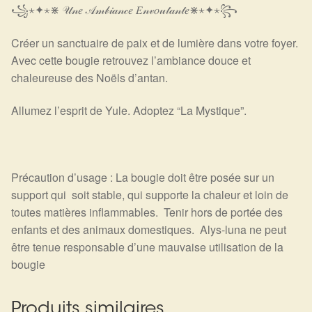
꧁⋆✦⋆⋇ 𝒰𝓃𝑒 𝒜𝓂𝒷𝒾𝒶𝓃𝒸𝑒 𝐸𝓃𝓋𝑜𝓊𝓉𝒶𝓃𝓉𝑒⋇⋆✦⋆꧂
Créer un sanctuaire de paix et de lumière dans votre foyer.
Avec cette bougie retrouvez l’ambiance douce et
chaleureuse des Noëls d’antan.
Allumez l’esprit de Yule. Adoptez “La Mystique”.
Précaution d’usage :
La bougie doit être posée sur un
support qui soit stable, qui supporte la chaleur et loin de
toutes matières inflammables. Tenir hors de portée des
enfants et des animaux domestiques. Alys-luna ne peut
être tenue responsable d’une mauvaise utilisation de la
bougie
Produits similaires