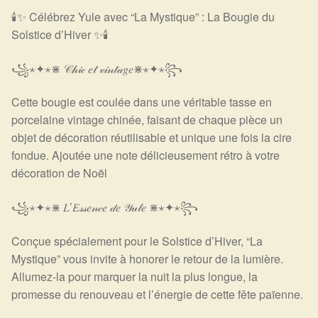
Détails du compte
🕯️
✨
Célébrez Yule avec “La Mystique” : La Bougie du
Solstice d’Hiver
✨
🕯️
Commandes
꧁⋆✦⋆⋇ 𝒞𝒽𝒾𝒸 𝑒𝓉 𝓋𝒾𝓃𝓉𝒶𝑔𝑒⋇⋆✦⋆꧂
Panier
Cette bougie est coulée dans une véritable tasse en
porcelaine vintage chinée, faisant de chaque pièce un
objet de décoration réutilisable et unique une fois la cire
fondue. Ajoutée une note délicieusement rétro à votre
décoration de Noël
꧁⋆✦⋆⋇ 𝐿’𝐸𝓈𝓈𝑒𝓃𝒸𝑒 𝒹𝑒 𝒴𝓊𝓁𝑒 ⋇⋆✦⋆꧂
Conçue spécialement pour le Solstice d’Hiver, “La
Mystique” vous invite à honorer le retour de la lumière.
Allumez-la pour marquer la nuit la plus longue, la
promesse du renouveau et l’énergie de cette fête païenne.