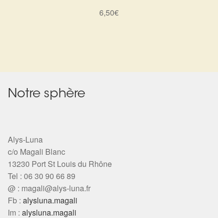
6,50
€
Notre sphère
Alys-Luna
c/o Magali Blanc
13230 Port St Louis du Rhône
Tel : 06 30 90 66 89
@ :
magali@alys-luna.fr
Fb :
alysluna.magali
Im :
alysluna.magali