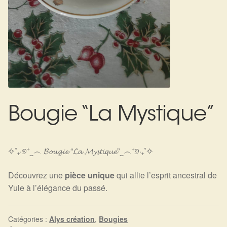
Harmonisation de l’être
Harmonisation des lieux
Soin beauté
Sels de bain
Bougie “La Mystique”
Encens
Déco
✧˚₊‧୭⁺‿︵ 𝓑𝓸𝓾𝓰𝓲𝓮 “𝓛𝓪 𝓜𝔂𝓼𝓽𝓲𝓺𝓾𝓮”‿︵⁺୭‧₊˚✧
Découvrez une
pièce unique
qui allie l’esprit ancestral de
Cadeaux de naissance
Yule à l’élégance du passé.
Ésotérisme : les pratiques spirituelles du monde invisible
Catégories :
Alys création
,
Bougies