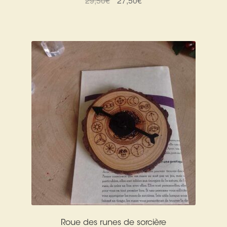
29,50
€
27,50
€
prix
prix
initial
actuel
était :
est :
29,50€.
27,50€.
Roue des runes de sorcière