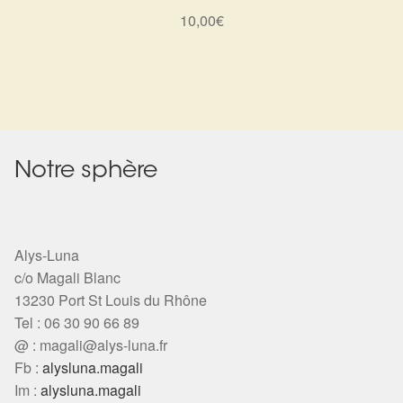
10,00
€
Notre sphère
Alys-Luna
c/o Magali Blanc
13230 Port St Louis du Rhône
Tel : 06 30 90 66 89
@ :
magali@alys-luna.fr
Fb :
alysluna.magali
Im :
alysluna.magali