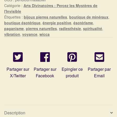
Arts Divinatoires : Percez les Mystères de l’Invisible
Catégorie :
Arts Divinatoires : Percez les Mystères de
l'Invisible
Magie: Le Savoir des Sorcières
Étiquettes :
bijoux pierres naturelles
,
boutique de minéraux
,
boutique ésotérique
,
énergie positive
,
ésotérisme
,
paganisme
,
pierres naturelles
,
radiesthésie
,
spiritualité
,
Protection énergétique : Trouvez votre bouclier
vibration
,
voyance
,
wicca
intérieur
Les pierres en détail
Test — Quelle Gardienne ?
Partager sur
Partager sur
Epingler ce
Partager par
X/Twitter
Facebook
produit
Email
La roue de l’année
Mon compte
Validation de la commande
Description