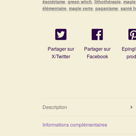
ésotérisme
,
green witch
,
lithothérapie
,
magie
élémentaire
,
magie verte
,
paganisme
,
santé h
Partager sur
Partager sur
Epingl
X/Twitter
Facebook
prod
Description
Informations complémentaires