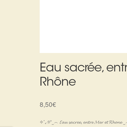
Eau sacrée, ent
Rhône
8,50
€
✧˚₊‧୭⁺‿︵ 𝓔𝓪𝓾 𝓼𝓪𝓬𝓻𝓮𝓮, 𝓮𝓷𝓽𝓻𝓮 𝓜𝓮𝓻 𝓮𝓽 𝓡𝓱𝓸𝓷