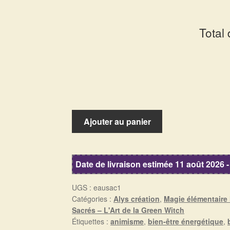
Total
quantité
Ajouter au panier
de
Eau
sacrée,
Date de livraison estimée 11 août 2026 -
entre
Mer
UGS :
eausac1
et
Catégories :
Alys création
,
Magie élémentaire
Rhône
Sacrés – L'Art de la Green Witch
Étiquettes :
animisme
,
bien-être énergétique
,