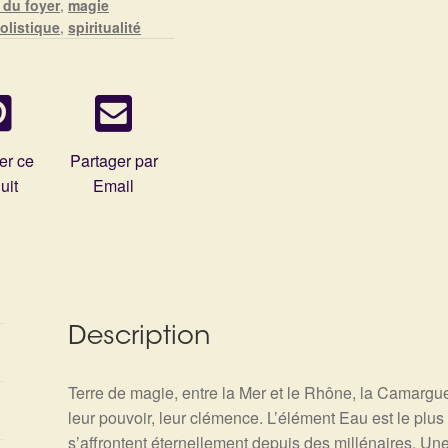
 du foyer
,
magie
olistique
,
spiritualité
er ce
Partager par
uit
Email
Description
Terre de magie, entre la Mer et le Rhône, la Camargue
leur pouvoir, leur clémence. L’élément Eau est le plu
s’affrontent éternellement depuis des millénaires. Un