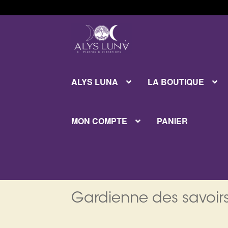
Aller
Aller
à
au
la
contenu
navigation
ALYS LUNA
LA BOUTIQUE
MON COMPTE
PANIER
Gardienne des savoirs