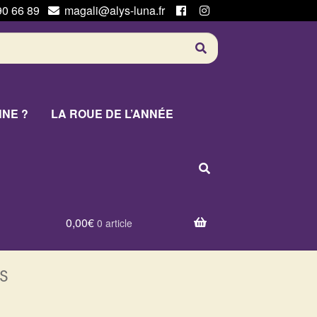
90 66 89
magali@alys-luna.fr
NNE ?
LA ROUE DE L’ANNÉE
0,00
€
0 article
s