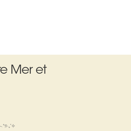
re Mer et
𝓮 ‿︵⁺୭‧₊˚✧