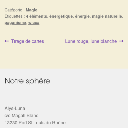
Catégorie :
Magie
Étiquettes :
4 éléments
,
énergétique
,
énergie
,
magie naturelle
,
paganisme
,
wicca
Article
Article
Tirage de cartes
Lune rouge, lune blanche
Navigation
précédent :
suivant :
de
l’article
Notre sphère
Alys-Luna
c/o Magali Blanc
13230 Port St Louis du Rhône