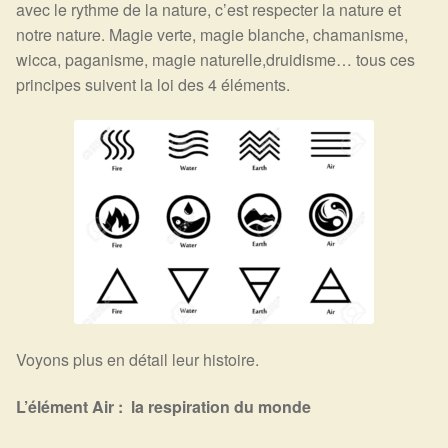
avec le rythme de la nature, c’est respecter la nature et
Harmonisation de l’être
notre nature. Magie verte, magie blanche, chamanisme,
wicca, paganisme, magie naturelle,druidisme… tous ces
Harmonisation des lieux
principes suivent la loi des 4 éléments.
Soin beauté
Sels de bain
Encens
Déco
Cadeaux de naissance
Voyons plus en détail leur histoire.
Ésotérisme : les pratiques spirituelles du monde invisible
L’élément Air : la respiration du monde