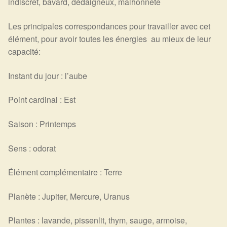
indiscret, bavard, dédaigneux, malhonnête
Détails du compte
Les principales correspondances pour travailler avec cet
Commandes
élément, pour avoir toutes les énergies au mieux de leur
capacité:
Panier
Instant du jour : l’aube
Point cardinal : Est
Saison : Printemps
Sens : odorat
Élément complémentaire : Terre
Planète : Jupiter, Mercure, Uranus
Plantes : lavande, pissenlit, thym, sauge, armoise,