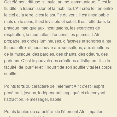
Cet élément diffuse, stimule, anime, communique. C’est la
Arts Divinatoires : Percez les Mystères de l’Invisible
fluidité, la transmission et la mobilité. L’Air crée le lien entre
le ciel et la terre, c’est le souffle du vent. Il est impalpable
Magie: Le Savoir des Sorcières
mais on le sens, il est invisible et subtil. Il est relié dans la
pratique magique aux incantations, les exercices de
Protection énergétique : Trouvez votre bouclier
respiration, la méditation, l’encens, les plumes. L’Air
intérieur
propage les ondes lumineuses, olfactives et sonores ainsi
il nous offre et nous ouvre aux sensations, aux émotions
Les pierres en détail
de la musique, des paroles, des chants, des odeurs, des
parfums. C’est le pouvoir des créations artistiques. Il a la
Test — Quelle Gardienne ?
faculté de purifier et il nourrit de son souffle vital les corps
subtils.
La roue de l’année
Points forts du caractère de l’élément Air : c’est l’esprit
Mon compte
pénétrant, joyeux, indépendant, appliqué et clairvoyant,
l’attraction, le messager, habile
Validation de la commande
Points faibles du caractère de l’élément Air : impatient,