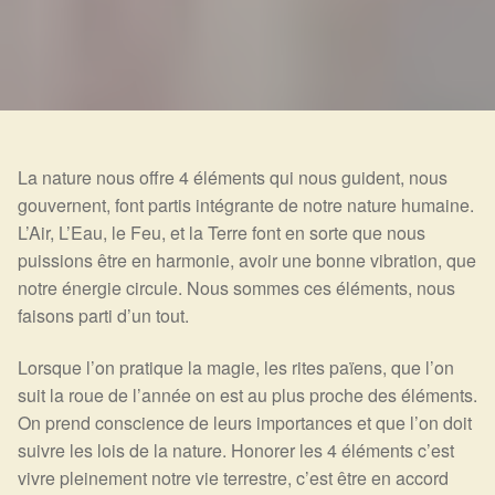
Expan
La Boutique
Mon compte
Panier
Nouveautés
Search
Bijoux
for:
La nature nous offre 4 éléments qui nous guident, nous
Bolas
gouvernent, font partis intégrante de notre nature humaine.
L’Air, L’Eau, le Feu, et la Terre font en sorte que nous
Bracelets
puissions être en harmonie, avoir une bonne vibration, que
notre énergie circule. Nous sommes ces éléments, nous
Colliers
faisons parti d’un tout.
Pendentifs
Lorsque l’on pratique la magie, les rites païens, que l’on
suit la roue de l’année on est au plus proche des éléments.
Pierres
On prend conscience de leurs importances et que l’on doit
suivre les lois de la nature. Honorer les 4 éléments c’est
Harmonisation
vivre pleinement notre vie terrestre, c’est être en accord