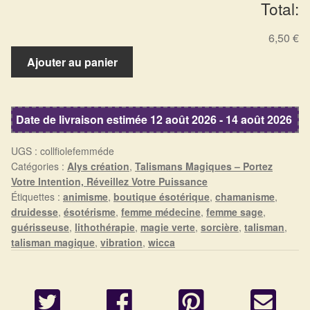
Total:
Détails du compte
6,50 €
Commandes
quantité
Ajouter au panier
de
Panier
Collier
Fiole
Date de livraison estimée 12 août 2026 - 14 août 2026
Esprit
Sorcière
UGS :
collfiolefemméde
-
Catégories :
Alys création
,
Talismans Magiques – Portez
Talisman
Votre Intention, Réveillez Votre Puissance
de
Étiquettes :
animisme
,
boutique ésotérique
,
chamanisme
,
Sagesse
druidesse
,
ésotérisme
,
femme médecine
,
femme sage
,
Ancestrale
guérisseuse
,
lithothérapie
,
magie verte
,
sorcière
,
talisman
,
talisman magique
,
vibration
,
wicca