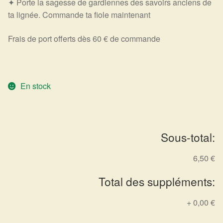
✦ Porte la sagesse de gardiennes des savoirs anciens de
Arts Divinatoires : Percez les Mystères de l’Invisible
ta lignée. Commande ta fiole maintenant
Magie: Le Savoir des Sorcières
Frais de port offerts dès 60 € de commande
Protection énergétique : Trouvez votre bouclier
intérieur
En stock
Les pierres en détail
Test — Quelle Gardienne ?
Sous-total:
La roue de l’année
6,50 €
Mon compte
Total des suppléments:
Validation de la commande
+
0,00 €