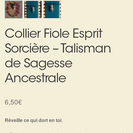
Harmonisation de l’être
Harmonisation des lieux
Collier Fiole Esprit
Soin beauté
Sorcière – Talisman
Sels de bain
de Sagesse
Encens
Ancestrale
Déco
6,50
€
Cadeaux de naissance
Ésotérisme : les pratiques spirituelles du monde invisible
Réveille ce qui dort en toi
.