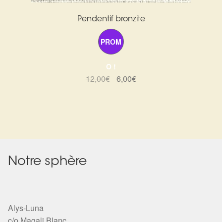
Pendentif bronzite
PROM
O !
Le
Le
12,00
€
6,00
€
prix
prix
initial
actuel
était :
est :
12,00€.
6,00€.
Notre sphère
Alys-Luna
c/o Magali Blanc