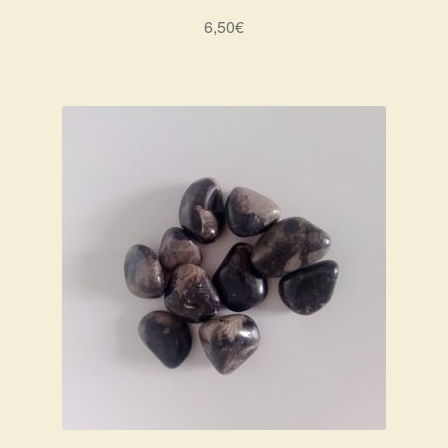
6,50
€