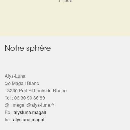
11,50
€
Notre sphère
Alys-Luna
c/o Magali Blanc
13230 Port St Louis du Rhône
Tel : 06 30 90 66 89
@ :
magali@alys-luna.fr
Fb :
alysluna.magali
Im :
alysluna.magali