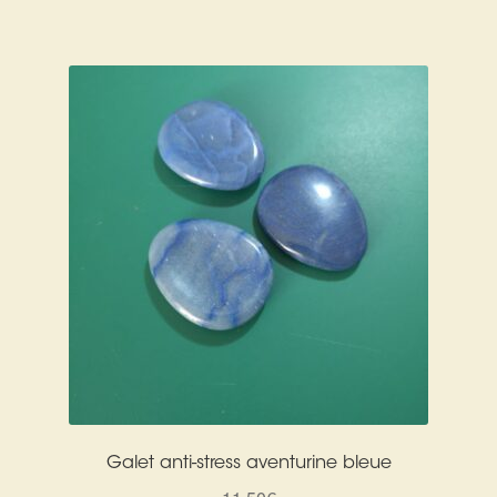
prix
prix
initial
actuel
était :
est :
12,00€.
6,00€.
Galet anti-stress aventurine bleue