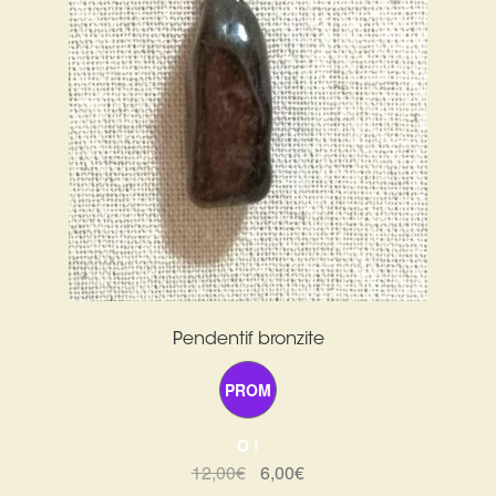
Pendentif bronzite
PROM
O !
Le
Le
12,00
€
6,00
€