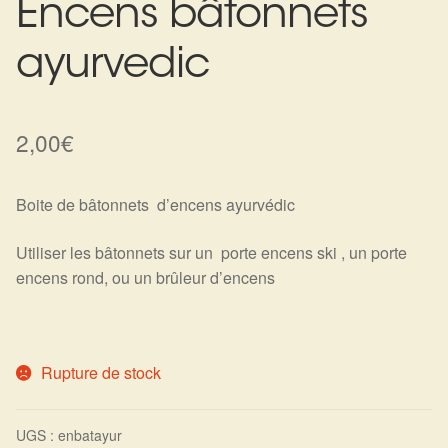
Encens bâtonnets
Harmonisation de l’être
ayurvedic
Harmonisation des lieux
2,00
€
Soin beauté
Sels de bain
Boite de bâtonnets d’encens ayurvédic
Encens
Utiliser les bâtonnets sur un porte encens ski , un porte
encens rond, ou un brûleur d’encens
Déco
Cadeaux de naissance
Rupture de stock
Ésotérisme : les pratiques spirituelles du monde invisible
UGS :
enbatayur