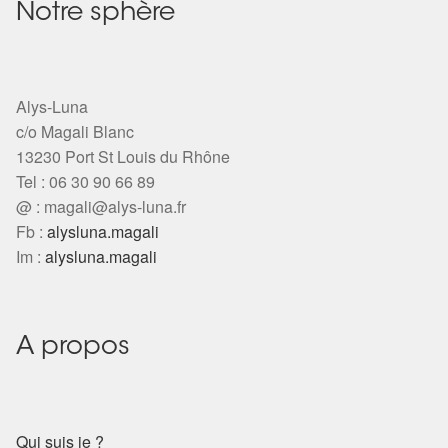
Notre sphère
Alys-Luna
c/o Magali Blanc
13230 Port St Louis du Rhône
Tel : 06 30 90 66 89
@ :
magali@alys-luna.fr
Fb :
alysluna.magali
Im :
alysluna.magali
A propos
Qui suis je ?