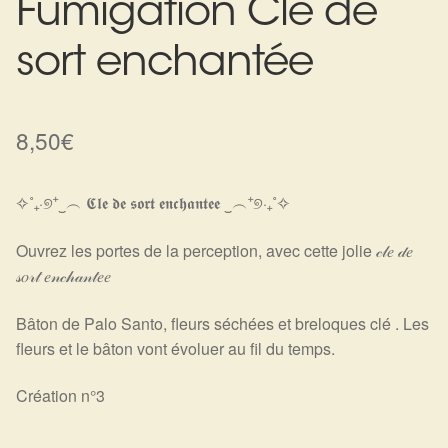
Fumigation Clé de
Harmonisation de l’être
sort enchantée
Harmonisation des lieux
8,50
€
Soin beauté
Sels de bain
✧˚₊‧୭⁺‿︵ 𝕮𝖑𝖊 𝖉𝖊 𝖘𝖔𝖗𝖙 𝖊𝖓𝖈𝖍𝖆𝖓𝖙𝖊𝖊 ‿︵⁺୭‧₊˚✧
Encens
Ouvrez les portes de la perception, avec cette jolie 𝒸𝓁𝑒 𝒹𝑒
𝓈𝑜𝓇𝓉 𝑒𝓃𝒸𝒽𝒶𝓃𝓉𝑒𝑒
Déco
Bâton de Palo Santo, fleurs séchées et breloques clé . Les
fleurs et le bâton vont évoluer au fil du temps.
Cadeaux de naissance
Création n°3
Ésotérisme : les pratiques spirituelles du monde invisible