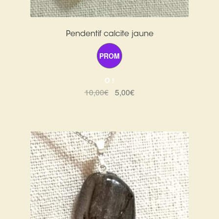
Pendentif calcite jaune
PROM
O !
Le
Le
10,00
€
5,00
€
prix
prix
initial
actuel
était :
est :
10,00€.
5,00€.