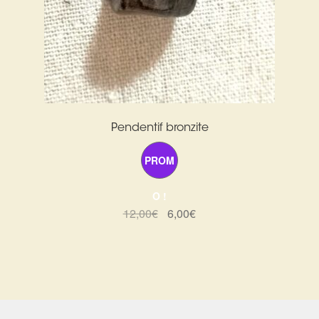
Pendentif bronzite
PROM
O !
Le
Le
12,00
€
6,00
€
prix
prix
initial
actuel
était :
est :
12,00€.
6,00€.