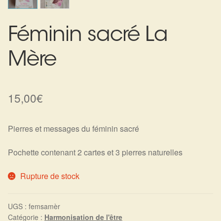
Harmonisation de l’être
Féminin sacré La
Harmonisation des lieux
Mère
Soin beauté
Sels de bain
15,00
€
Encens
Pierres et messages du féminin sacré
Déco
Pochette contenant 2 cartes et 3 pierres naturelles
Cadeaux de naissance
Rupture de stock
Ésotérisme : les pratiques spirituelles du monde invisible
UGS :
femsamèr
Catégorie :
Harmonisation de l'être