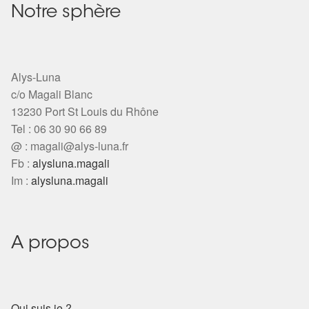
Notre sphère
Alys-Luna
c/o Magali Blanc
13230 Port St Louis du Rhône
Tel : 06 30 90 66 89
@ :
magali@alys-luna.fr
Fb :
alysluna.magali
Im :
alysluna.magali
A propos
Qui suis je ?