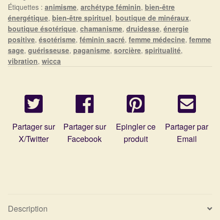
Arts Divinatoires : Percez les Mystères de l’Invisible
Étiquettes :
animisme
,
archétype féminin
,
bien-être
énergétique
,
bien-être spirituel
,
boutique de minéraux
,
boutique ésotérique
,
chamanisme
,
druidesse
,
énergie
Magie: Le Savoir des Sorcières
positive
,
ésotérisme
,
féminin sacré
,
femme médecine
,
femme
sage
,
guérisseuse
,
paganisme
,
sorcière
,
spiritualité
,
Protection énergétique : Trouvez votre bouclier
vibration
,
wicca
intérieur
Les pierres en détail
Test — Quelle Gardienne ?
Partager sur
Partager sur
Epingler ce
Partager par
X/Twitter
Facebook
produit
Email
La roue de l’année
Mon compte
Validation de la commande
Description