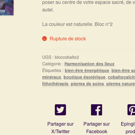
poser au centre de votre espace sacré, de vo
autel.
La couleur est naturelle. Bloc n°2
Rupture de stock
UGS :
bloccobalto2
Catégorie :
Harmonisation des lieux
Étiquettes :
bien-être énergétique
,
bien-être sp
minéraux
,
boutique ésotérique
,
cobaltocalci
lithothérapie
,
pierres de soins
,
pierres nature
Partager sur
Partager sur
Epingl
X/Twitter
Facebook
prod