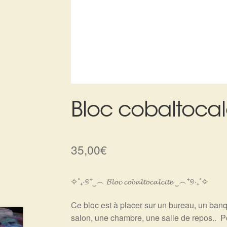
Bloc cobaltocal
35,00
€
✧˚₊‧୭⁺‿︵ 𝓑𝓵𝓸𝓬 𝓬𝓸𝓫𝓪𝓵𝓽𝓸𝓬𝓪𝓵𝓬𝓲𝓽𝓮 ‿︵⁺୭‧₊˚✧
Ce bloc est à placer sur un bureau, un ban
salon, une chambre, une salle de repos.. Pou