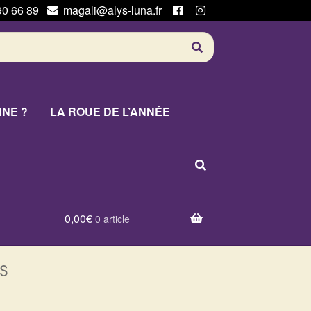
90 66 89
magali@alys-luna.fr
NNE ?
LA ROUE DE L’ANNÉE
0,00
€
0 article
s