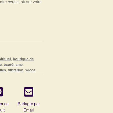
tre cercle, où sur votre
irituel
,
boutique de
te
,
ésotérisme
,
lles
,
vibration
,
wicca
er ce
Partager par
uit
Email