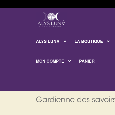
Aller
Aller
à
au
la
contenu
navigation
ALYS LUNA
LA BOUTIQUE
MON COMPTE
PANIER
Gardienne des savoirs