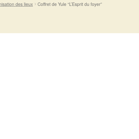
isation des lieux
Coffret de Yule “L’Esprit du foyer”