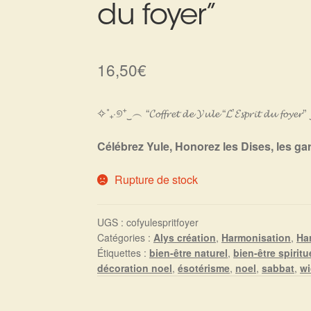
du foyer”
16,50
€
✧˚₊‧୭⁺‿︵ “𝓒𝓸𝓯𝓯𝓻𝓮𝓽 𝓭𝓮 𝓨𝓾𝓵𝓮 “𝓛’𝓔𝓼𝓹𝓻𝓲𝓽 𝓭𝓾 𝓯𝓸𝔂
Célébrez Yule, Honorez les Dises, les ga
Rupture de stock
UGS :
cofyulespritfoyer
Catégories :
Alys création
,
Harmonisation
,
Ha
Étiquettes :
bien-être naturel
,
bien-être spiritu
décoration noel
,
ésotérisme
,
noel
,
sabbat
,
wi