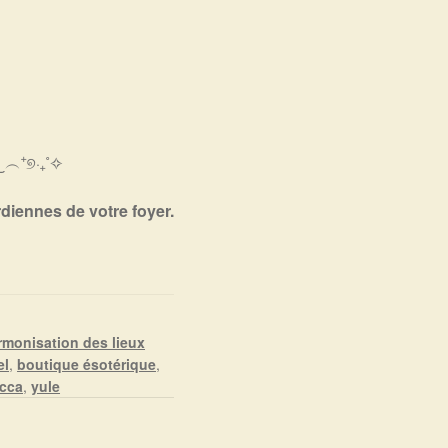
𝓮𝓻” ‿︵⁺୭‧₊˚✧
rdiennes de votre foyer.
rmonisation des lieux
el
,
boutique ésotérique
,
cca
,
yule