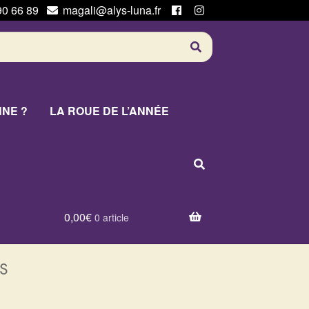
90 66 89
magali@alys-luna.fr
NNE ?
LA ROUE DE L’ANNÉE
0,00
€
0 article
s