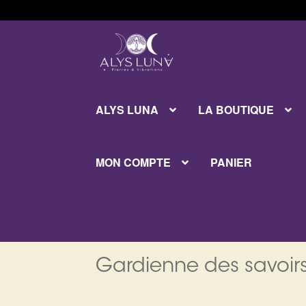
Aller
Aller
à
au
la
contenu
navigation
ALYS LUNA
LA BOUTIQUE
MON COMPTE
PANIER
Gardienne des savoirs