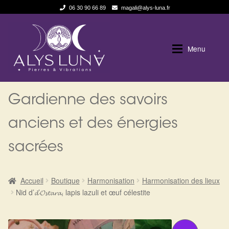
06 30 90 66 89
magali@alys-luna.fr
Aller
Aller
à
au
Menu
la
contenu
navigation
Expan
Alys Luna
Alys Luna
Gardienne des savoirs
Expan
La Boutique
Qui suis je
anciens et des énergies
sacrées
Les pierres en détail
Boutique en ligne
Test — Quelle Gardienne ?
Blog
Accueil
Boutique
Harmonisation
Harmonisation des lieux
Nid d’𝓭’𝓞𝓼𝓽𝓪𝓻𝓪, lapis lazuli et œuf célestite
La roue de l’année
Politique de cookies (UE)