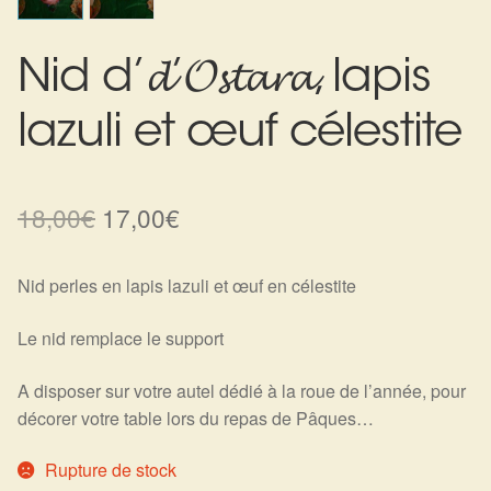
Harmonisation de l’être
Nid d’𝓭’𝓞𝓼𝓽𝓪𝓻𝓪, lapis
Harmonisation des lieux
lazuli et œuf célestite
Soin beauté
Sels de bain
Le
Le
18,00
€
17,00
€
prix
prix
Encens
Nid perles en lapis lazuli et œuf en célestite
initial
actuel
Déco
était :
est :
Le nid remplace le support
18,00€.
17,00€.
Cadeaux de naissance
A disposer sur votre autel dédié à la roue de l’année, pour
décorer votre table lors du repas de Pâques…
Ésotérisme : les pratiques spirituelles du monde invisible
Rupture de stock