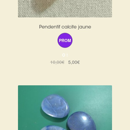
Pendentif calcite jaune
PROM
O !
Le
Le
10,00
€
5,00
€
prix
prix
initial
actuel
était :
est :
10,00€.
5,00€.