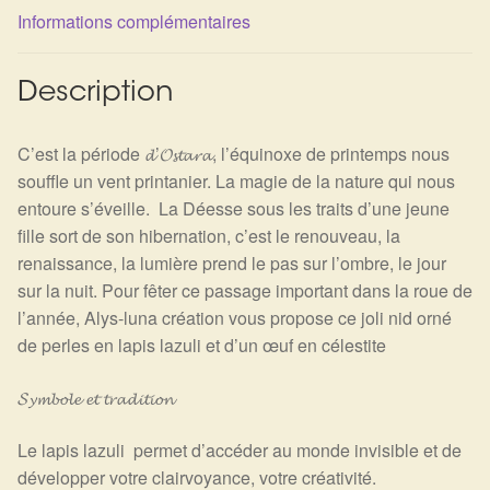
Détails du compte
Informations complémentaires
Commandes
Description
Panier
C’est la période 𝓭’𝓞𝓼𝓽𝓪𝓻𝓪, l’équinoxe de printemps nous
souffle un vent printanier. La magie de la nature qui nous
entoure s’éveille. La Déesse sous les traits d’une jeune
fille sort de son hibernation, c’est le renouveau, la
renaissance, la lumière prend le pas sur l’ombre, le jour
sur la nuit. Pour fêter ce passage important dans la roue de
l’année, Alys-luna création vous propose ce joli nid orné
de perles en lapis lazuli et d’un œuf en célestite
𝓢𝔂𝓶𝓫𝓸𝓵𝓮 𝓮𝓽 𝓽𝓻𝓪𝓭𝓲𝓽𝓲𝓸𝓷
Le lapis lazuli permet d’accéder au monde invisible et de
développer votre clairvoyance, votre créativité.