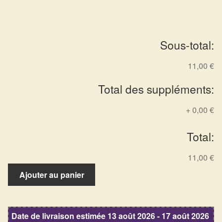
Arts Divinatoires : Percez les Mystères de l’Invisible
Magie: Le Savoir des Sorcières
Sous-total:
Protection énergétique : Trouvez votre bouclier
11,00 €
intérieur
Total des suppléments:
Les pierres en détail
+
0,00 €
Test — Quelle Gardienne ?
Total:
La roue de l’année
11,00 €
quantité
Mon compte
Ajouter au panier
de
Obélisque
Validation de la commande
calcédoine
Date de livraison estimée 13 août 2026 - 17 août 2026
rose