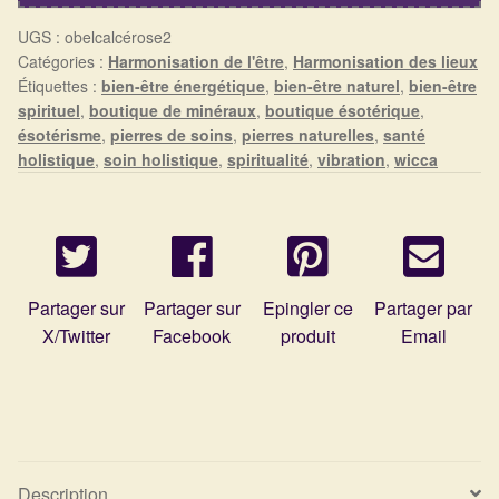
Détails du compte
UGS :
obelcalcérose2
Catégories :
Harmonisation de l'être
,
Harmonisation des lieux
Commandes
Étiquettes :
bien-être énergétique
,
bien-être naturel
,
bien-être
spirituel
,
boutique de minéraux
,
boutique ésotérique
,
Panier
ésotérisme
,
pierres de soins
,
pierres naturelles
,
santé
holistique
,
soin holistique
,
spiritualité
,
vibration
,
wicca
Partager sur
Partager sur
Epingler ce
Partager par
X/Twitter
Facebook
produit
Email
Description