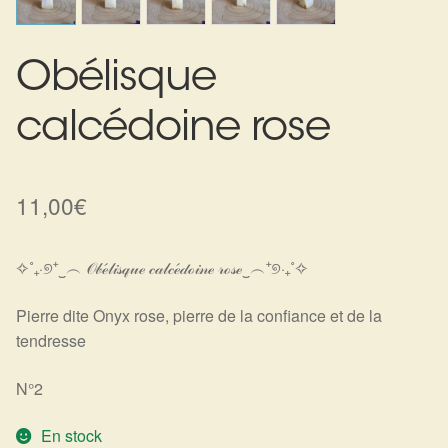
Harmonisation de l’être
Obélisque
Harmonisation des lieux
calcédoine rose
Soin beauté
Sels de bain
11,00
€
Encens
✧˚₊‧୭⁺‿︵ 𝒪𝒷ℯ́𝓁𝒾𝓈𝓆𝓊ℯ 𝒸𝒶𝓁𝒸ℯ́𝒹ℴ𝒾𝓃ℯ 𝓇ℴ𝓈ℯ‿︵⁺୭‧₊˚✧
Déco
Pierre dite Onyx rose, pierre de la confiance et de la
tendresse
Cadeaux de naissance
N°2
Ésotérisme : les pratiques spirituelles du monde invisible
En stock