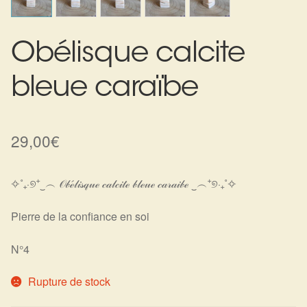
Harmonisation de l’être
Obélisque calcite
Harmonisation des lieux
bleue caraïbe
Soin beauté
Sels de bain
29,00
€
Encens
✧˚₊‧୭⁺‿︵ 𝒪𝒷ℯ́𝓁𝒾𝓈𝓆𝓊ℯ 𝒸𝒶𝓁𝒸𝒾𝓉ℯ 𝒷𝓁ℯ𝓊ℯ 𝒸𝒶𝓇𝒶𝒾𝒷ℯ ‿︵⁺୭‧₊˚✧
Déco
Pierre de la confiance en soi
Cadeaux de naissance
N°4
Ésotérisme : les pratiques spirituelles du monde invisible
Rupture de stock