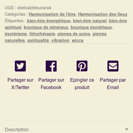
Arts Divinatoires : Percez les Mystères de l’Invisible
UGS :
obelcalcbleucara4
Catégories :
Harmonisation de l'être
,
Harmonisation des lieux
Magie: Le Savoir des Sorcières
Étiquettes :
bien-être énergétique
,
bien-être naturel
,
bien-être
spirituel
,
boutique de minéraux
,
boutique ésotérique
,
Protection énergétique : Trouvez votre bouclier
ésotérisme
,
lithothérapie
,
pierres de soins
,
pierres
naturelles
,
spiritualité
,
vibration
,
wicca
intérieur
Les pierres en détail
Test — Quelle Gardienne ?
Partager sur
Partager sur
Epingler ce
Partager par
X/Twitter
Facebook
produit
Email
La roue de l’année
Mon compte
Validation de la commande
Description