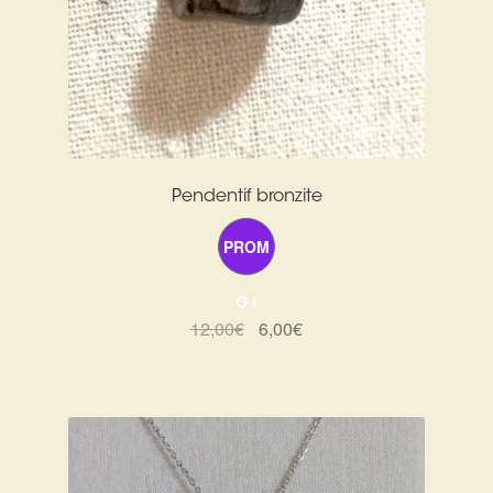
Pendentif bronzite
PROM
O !
Le
Le
12,00
€
6,00
€
prix
prix
initial
actuel
était :
est :
12,00€.
6,00€.