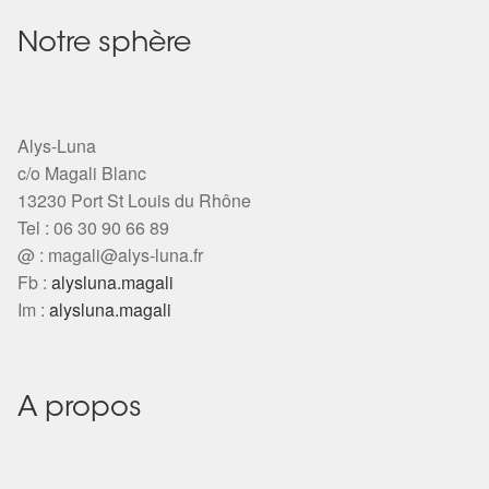
Notre sphère
Alys-Luna
c/o Magali Blanc
13230 Port St Louis du Rhône
Tel : 06 30 90 66 89
@ :
magali@alys-luna.fr
Fb :
alysluna.magali
Im :
alysluna.magali
A propos