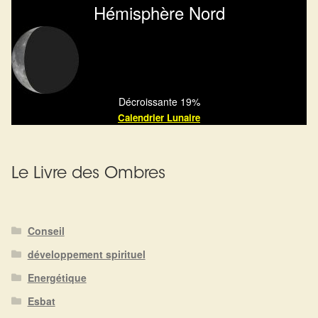
Arts Divinatoires : Percez les Mystères de l’Invisible
Hémisphère Nord
Magie: Le Savoir des Sorcières
Protection énergétique : Trouvez votre bouclier
intérieur
Décroissante 19%
Calendrier Lunaire
Les pierres en détail
Test — Quelle Gardienne ?
Le Livre des Ombres
La roue de l’année
Conseil
Mon compte
développement spirituel
Energétique
Validation de la commande
Esbat