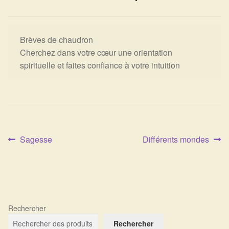
Expan
La Boutique
Mon compte
Panier
Nouveautés
Brèves de chaudron
Cherchez dans votre cœur une orientation
Search
Bijoux
spirituelle et faites confiance à votre intuition
for:
Bolas
Bracelets
Colliers
Article
Article
Sagesse
Différents mondes
Navigation
précédent :
suivant :
de
Pendentifs
l’article
Pierres
Rechercher
Harmonisation
Rechercher