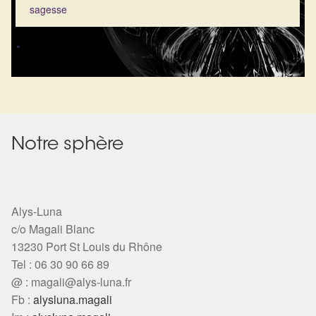
sagesse
"
Notre sphère
Alys-Luna
c/o Magali Blanc
13230 Port St Louis du Rhône
Tel : 06 30 90 66 89
@ :
magali@alys-luna.fr
Fb :
alysluna.magali