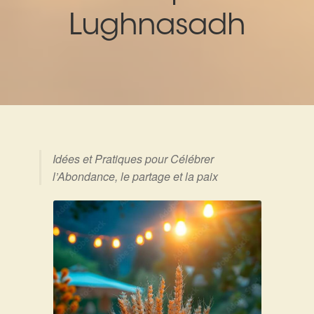
Expan
La Boutique
Mon compte
Lughnasadh
Panier
Nouveautés
Search
Bijoux
for:
Bolas
Bracelets
Idées et Pratiques pour Célébrer
l’Abondance, le partage et la paix
Colliers
Pendentifs
Pierres
Harmonisation