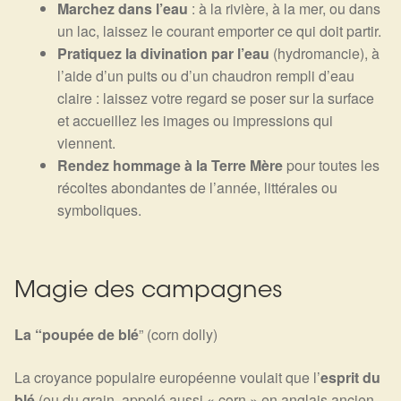
Détails du compte
Marchez dans l’eau
: à la rivière, à la mer, ou dans
un lac, laissez le courant emporter ce qui doit partir.
Pratiquez la divination par l’eau
(hydromancie), à
Commandes
l’aide d’un puits ou d’un chaudron rempli d’eau
claire : laissez votre regard se poser sur la surface
Panier
et accueillez les images ou impressions qui
viennent.
Rendez hommage à la Terre Mère
pour toutes les
récoltes abondantes de l’année, littérales ou
symboliques.
Magie des campagnes
La “poupée de blé
” (corn dolly)
La croyance populaire européenne voulait que l’
esprit du
blé
(ou du grain, appelé aussi « corn » en anglais ancien,