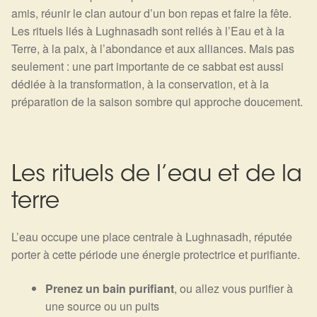
Arts Divinatoires : Percez les Mystères de l’Invisible
amis, réunir le clan autour d’un bon repas et faire la fête.
Les rituels liés à Lughnasadh sont reliés à l’Eau et à la
Magie: Le Savoir des Sorcières
Terre, à la paix, à l’abondance et aux alliances. Mais pas
seulement : une part importante de ce sabbat est aussi
Protection énergétique : Trouvez votre bouclier
dédiée à la transformation, à la conservation, et à la
intérieur
préparation de la saison sombre qui approche doucement.
Les pierres en détail
Les rituels de l’eau et de la
Test — Quelle Gardienne ?
terre
La roue de l’année
L’eau occupe une place centrale à Lughnasadh, réputée
Mon compte
porter à cette période une énergie protectrice et purifiante.
Validation de la commande
Prenez un bain purifiant
, ou allez vous purifier à
une source ou un puits