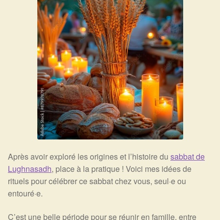
Harmonisation de l’être
Harmonisation des lieux
Soin beauté
Sels de bain
Encens
Déco
Après avoir exploré les origines et l’histoire du
sabbat de
Lughnasadh
, place à la pratique ! Voici mes idées de
Cadeaux de naissance
rituels pour célébrer ce sabbat chez vous, seul·e ou
entouré·e.
Ésotérisme : les pratiques spirituelles du monde invisible
C’est une belle période pour se réunir en famille, entre