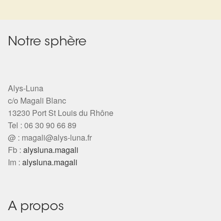
Notre sphère
Alys-Luna
c/o Magali Blanc
13230 Port St Louis du Rhône
Tel : 06 30 90 66 89
@ :
magali@alys-luna.fr
Fb :
alysluna.magali
Im :
alysluna.magali
A propos