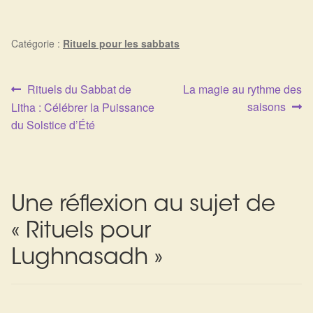
Catégorie :
Rituels pour les sabbats
Article
Article
Rituels du Sabbat de
La magie au rythme des
Navigation
précédent :
suivant :
saisons
Litha : Célébrer la Puissance
de
du Solstice d’Été
l’article
Une réflexion au sujet de
«
Rituels pour
Lughnasadh
»