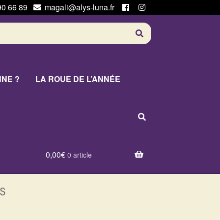
90 66 89
magali@alys-luna.fr
NNE ?
LA ROUE DE L’ANNÉE
0,00
€
0 article
s