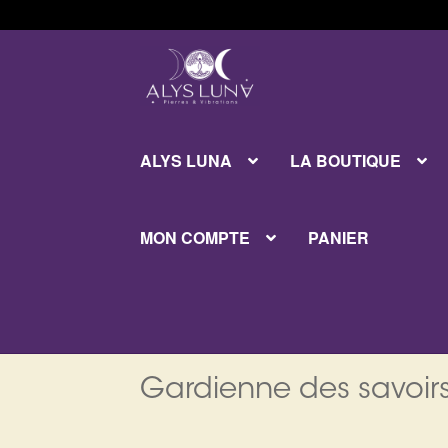
Aller
Aller
à
au
la
contenu
navigation
ALYS LUNA
LA BOUTIQUE
MON COMPTE
PANIER
Gardienne des savoirs