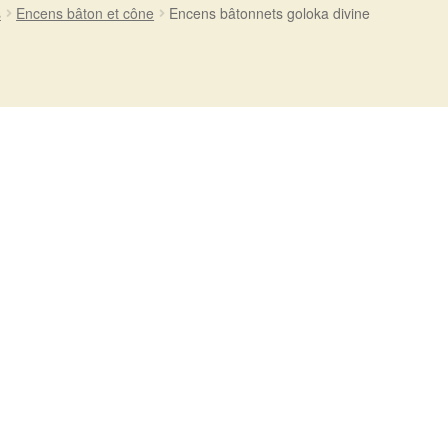
s
Encens bâton et cône
Encens bâtonnets goloka divine