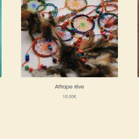
Attrape rêve
10,00
€