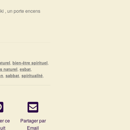
ki , un porte encens
aturel
,
bien-être spirituel
,
s naturel
,
esbat
,
on
,
sabbat
,
spiritualité
,
er ce
Partager par
uit
Email