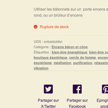
Utiliser les bâtonnets sur un porte encens s
rond, ou un brûleur d’encens
Rupture de stock
UGS :
enbatdoldivi
Catégorie :
Encens bâton et cône
Étiquettes :
bien-être énergétique
,
bien-être n
boutique ésotérique
,
cercle de femme
,
encen
ésotérisme
,
méditation
,
purification
,
relaxati
vibration
Partager sur
Partager sur
Epingl
X/Twitter
Facebook
prod