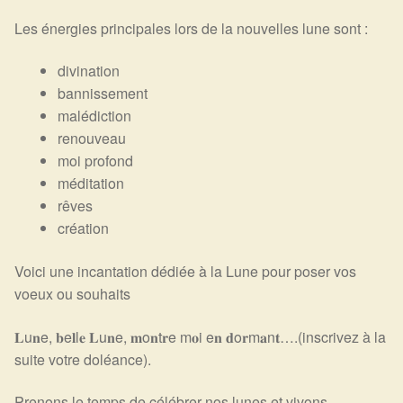
Les énergies principales lors de la nouvelles lune sont :
divination
bannissement
malédiction
renouveau
moi profond
méditation
rêves
création
Voici une incantation dédiée à la Lune pour poser vos
voeux ou souhaits
𝐋u𝐧e, 𝐛e𝐥l𝐞 𝐋u𝐧e, 𝐦o𝐧t𝐫e m𝐨i e𝐧 𝐝o𝐫m𝐚n𝐭….(inscrivez à la
suite votre doléance).
Prenons le temps de célébrer nos lunes et vivons