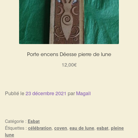
Porte encens Déesse pierre de lune
12,00
€
Publié le
23 décembre 2021
par
Magali
Catégorie :
Esbat
Étiquettes :
célébration
,
coven
,
eau de lune
,
esbat
,
pleine
lune