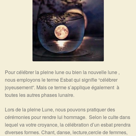
Expan
La Boutique
Mon compte
Panier
Nouveautés
Search
Bijoux
for:
Bolas
Bracelets
Pour célébrer la pleine lune ou bien la nouvelle lune ,
nous employons le terme Esbat qui signifie “célébrer
Colliers
joyeusement”. Mais ce terme s’applique également à
toutes les autres phases lunaire.
Pendentifs
Lors de la pleine Lune, nous pouvons pratiquer des
Pierres
cérémonies pour rendre lui hommage. Selon le culte dans
lequel va votre croyance, la célébration d’un esbat prendra
Harmonisation
diverses formes. Chant, danse, lecture,cercle de femmes,