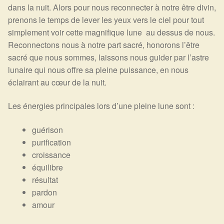
Arts Divinatoires : Percez les Mystères de l’Invisible
dans la nuit. Alors pour nous reconnecter à notre être divin,
prenons le temps de lever les yeux vers le ciel pour tout
Magie: Le Savoir des Sorcières
simplement voir cette magnifique lune au dessus de nous.
Reconnectons nous à notre part sacré, honorons l’être
Protection énergétique : Trouvez votre bouclier
sacré que nous sommes, laissons nous guider par l’astre
intérieur
lunaire qui nous offre sa pleine puissance, en nous
éclairant au cœur de la nuit.
Les pierres en détail
Les énergies principales lors d’une pleine lune sont :
Test — Quelle Gardienne ?
guérison
purification
La roue de l’année
croissance
équilibre
Mon compte
résultat
pardon
Validation de la commande
amour