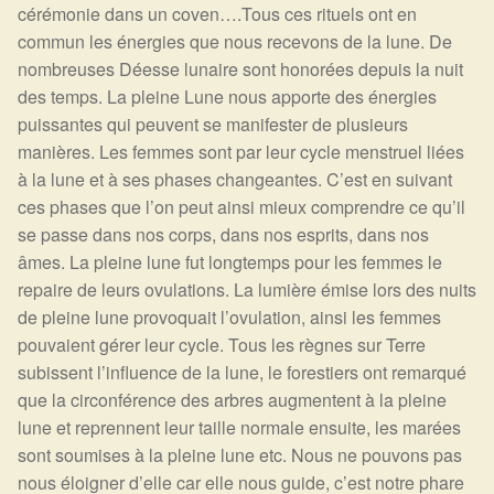
cérémonie dans un coven….Tous ces rituels ont en
Harmonisation de l’être
commun les énergies que nous recevons de la lune. De
nombreuses Déesse lunaire sont honorées depuis la nuit
Harmonisation des lieux
des temps. La pleine Lune nous apporte des énergies
puissantes qui peuvent se manifester de plusieurs
manières. Les femmes sont par leur cycle menstruel liées
Soin beauté
à la lune et à ses phases changeantes. C’est en suivant
ces phases que l’on peut ainsi mieux comprendre ce qu’il
Sels de bain
se passe dans nos corps, dans nos esprits, dans nos
âmes. La pleine lune fut longtemps pour les femmes le
Encens
repaire de leurs ovulations. La lumière émise lors des nuits
de pleine lune provoquait l’ovulation, ainsi les femmes
Déco
pouvaient gérer leur cycle. Tous les règnes sur Terre
subissent l’influence de la lune, le forestiers ont remarqué
Cadeaux de naissance
que la circonférence des arbres augmentent à la pleine
lune et reprennent leur taille normale ensuite, les marées
Ésotérisme : les pratiques spirituelles du monde invisible
sont soumises à la pleine lune etc. Nous ne pouvons pas
nous éloigner d’elle car elle nous guide, c’est notre phare