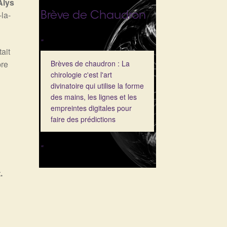
Alys
-la-
Brève de Chaudron
"
tait
pre
Brèves de chaudron : La
chirologie c'est l'art
divinatoire qui utilise la forme
des mains, les lignes et les
empreintes digitales pour
faire des prédictions
"
.