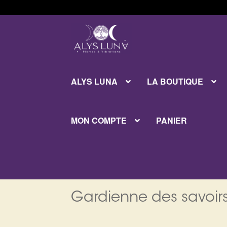
Aller
Aller
à
au
la
contenu
navigation
ALYS LUNA
LA BOUTIQUE
MON COMPTE
PANIER
Gardienne des savoirs