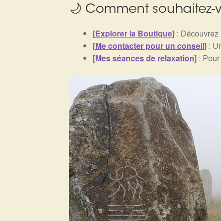
🌙 Comment souhaitez-v
[
Explorer la Boutique
]
: Découvrez m
[
Me contacter pour un conseil
]
: Un
[
Mes séances de relaxation
]
: Pour 