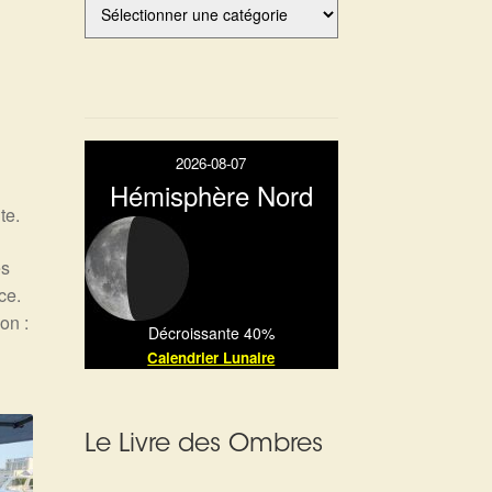
2026-08-07
Hémisphère Nord
te.
es
ce.
on :
Décroissante 40%
Calendrier Lunaire
Le Livre des Ombres