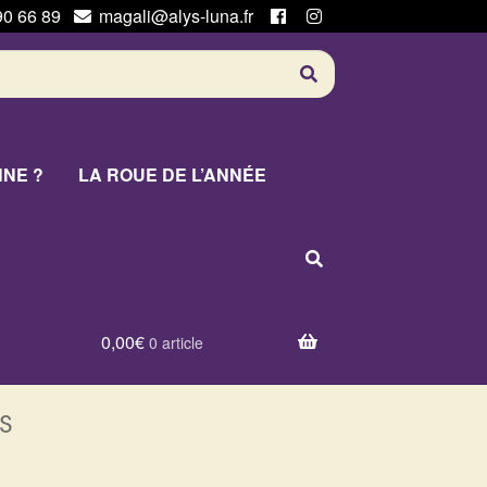
90 66 89
magali@alys-luna.fr
NNE ?
LA ROUE DE L’ANNÉE
0,00
€
0 article
s