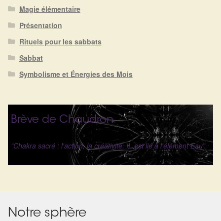
Détails du compte
Magie élémentaire
Présentation
Commandes
Rituels pour les sabbats
Panier
Sabbat
Symbolisme et Énergies des Mois
Brève de Chaudron
"Chakra sacré : l'action, la créativité. IL est lié à l'élément Eau"
Notre sphère