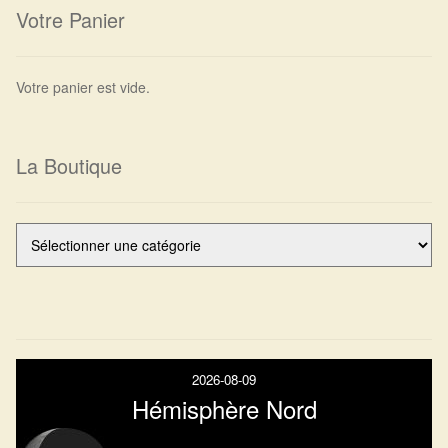
Votre Panier
Harmonisation de l’être
Harmonisation des lieux
Votre panier est vide.
Soin beauté
La Boutique
Sels de bain
Encens
Déco
Cadeaux de naissance
2026-08-09
Ésotérisme : les pratiques spirituelles du monde invisible
Hémisphère Nord