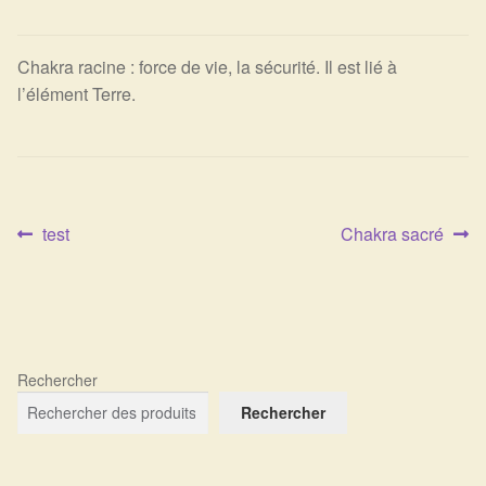
Expan
La Boutique
Mon compte
Panier
Nouveautés
Chakra racine : force de vie, la sécurité. Il est lié à
l’élément Terre.
Search
Bijoux
for:
Bolas
Article
Article
Bracelets
test
Chakra sacré
Navigation
précédent :
suivant :
de
Colliers
l’article
Pendentifs
Rechercher
Pierres
Rechercher
Harmonisation