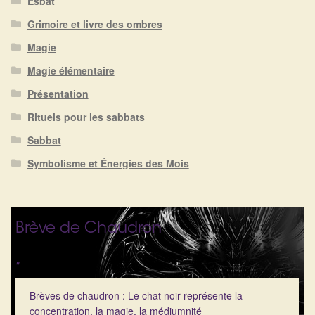
Esbat
Détails du compte
Grimoire et livre des ombres
Commandes
Magie
Magie élémentaire
Panier
Présentation
Rituels pour les sabbats
Sabbat
Symbolisme et Énergies des Mois
Brève de Chaudron
"
Brèves de chaudron : Le chat noir représente la
concentration, la magie, la médiumnité