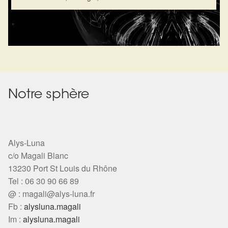
"
Notre sphère
Alys-Luna
c/o Magali Blanc
13230 Port St Louis du Rhône
Tel : 06 30 90 66 89
@ :
magali@alys-luna.fr
Fb :
alysluna.magali
Im :
alysluna.magali