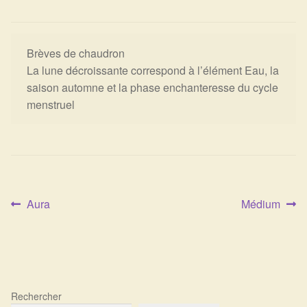
Expan
La Boutique
Mon compte
Panier
Nouveautés
Brèves de chaudron
La lune décroissante correspond à l’élément Eau, la
Search
Bijoux
saison automne et la phase enchanteresse du cycle
for:
menstruel
Bolas
Bracelets
Colliers
Article
Article
Aura
Médium
Navigation
Pendentifs
précédent :
suivant :
de
Pierres
l’article
Harmonisation
Rechercher