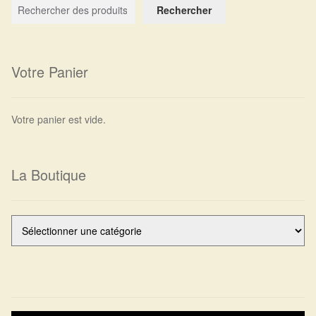
Rechercher
Harmonisation de l’être
Harmonisation des lieux
Votre Panier
Soin beauté
Votre panier est vide.
Sels de bain
Encens
La Boutique
Déco
Cadeaux de naissance
Ésotérisme : les pratiques spirituelles du monde invisible