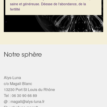
saine et généreuse. Déesse de l'abondance, de la
fertilité
"
Notre sphère
Alys-Luna
c/o Magali Blanc
13230 Port St Louis du Rhône
Tel : 06 30 90 66 89
@ :
magali@alys-luna.fr