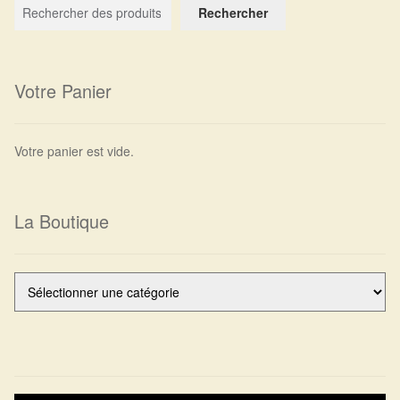
Rechercher
Harmonisation de l’être
Harmonisation des lieux
Votre Panier
Soin beauté
Votre panier est vide.
Sels de bain
Encens
La Boutique
Déco
Cadeaux de naissance
Ésotérisme : les pratiques spirituelles du monde invisible