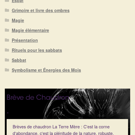
Esbat
Détails du compte
Grimoire et livre des ombres
Commandes
Magie
Magie élémentaire
Panier
Présentation
Rituels pour les sabbats
Sabbat
Symbolisme et Énergies des Mois
Brève de Chaudron
"
Brèves de chaudron La Terre Mère : C'est la corne
d'abondance, c'est la plénitude de la nature, robuste,