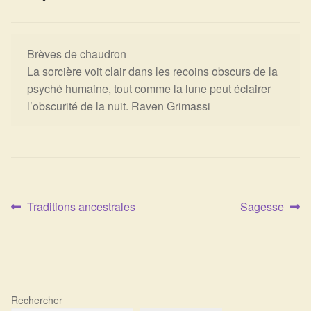
Expan
La Boutique
Mon compte
Panier
Nouveautés
Brèves de chaudron
La sorcière voit clair dans les recoins obscurs de la
Search
Bijoux
psyché humaine, tout comme la lune peut éclairer
for:
l’obscurité de la nuit. Raven Grimassi
Bolas
Bracelets
Colliers
Article
Article
Traditions ancestrales
Sagesse
Navigation
Pendentifs
précédent :
suivant :
de
Pierres
l’article
Harmonisation
Rechercher