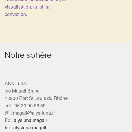
de
visualisation, la foi, la
conviction.
l’article
Notre sphère
Alys-Luna
c/o Magali Blanc
13230 Port St Louis du Rhône
Tel : 06 30 90 66 89
@ :
magali@alys-luna.fr
Fb :
alysluna.magali
Im :
alysluna.magali