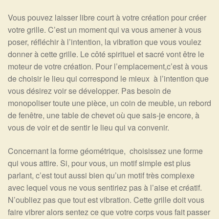
Arts Divinatoires : Percez les Mystères de l’Invisible
Vous pouvez laisser libre court à votre création pour créer
votre grille. C’est un moment qui va vous amener à vous
Magie: Le Savoir des Sorcières
poser, réfléchir à l’intention, la vibration que vous voulez
donner à cette grille. Le côté spirituel et sacré vont être le
Protection énergétique : Trouvez votre bouclier
moteur de votre création. Pour l’emplacement,c’est à vous
intérieur
de choisir le lieu qui correspond le mieux à l’intention que
vous désirez voir se développer. Pas besoin de
Les pierres en détail
monopoliser toute une pièce, un coin de meuble, un rebord
de fenêtre, une table de chevet où que sais-je encore, à
Test — Quelle Gardienne ?
vous de voir et de sentir le lieu qui va convenir.
La roue de l’année
Concernant la forme géométrique, choisissez une forme
qui vous attire. Si, pour vous, un motif simple est plus
Mon compte
parlant, c’est tout aussi bien qu’un motif très complexe
avec lequel vous ne vous sentiriez pas à l’aise et créatif.
Validation de la commande
N’oubliez pas que tout est vibration. Cette grille doit vous
faire vibrer alors sentez ce que votre corps vous fait passer