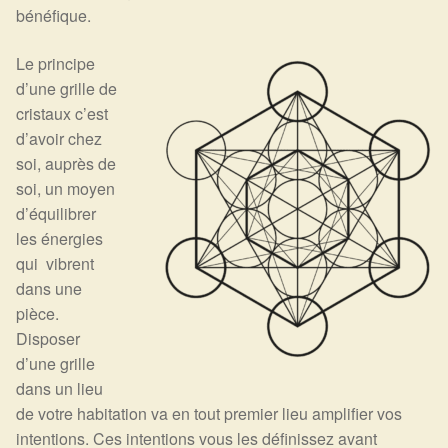
Expan
La Boutique
Mon compte
bénéfique.
Panier
Nouveautés
Le principe
d’une grille de
Search
Bijoux
cristaux c’est
for:
d’avoir chez
Bolas
soi, auprès de
soi, un moyen
d’équilibrer
Bracelets
les énergies
qui vibrent
Colliers
dans une
pièce.
Pendentifs
Disposer
d’une grille
Pierres
dans un lieu
de votre habitation va en tout premier lieu amplifier vos
Harmonisation
intentions. Ces intentions vous les définissez avant