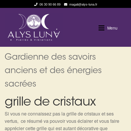
06 30 90 66 89
magali@alys-luna.fr
Aller
Aller
à
au
Menu
la
contenu
navigation
Expan
Alys Luna
Alys Luna
Gardienne des savoirs
Expan
La Boutique
Qui suis je
anciens et des énergies
sacrées
Les pierres en détail
Boutique en ligne
grille de cristaux
Test — Quelle Gardienne ?
Blog
Si vous ne connaissez pas la grille de cristaux et ses
La roue de l’année
Politique de cookies (UE)
vertus, ce résumé va pouvoir vous éclairer et vous faire
apprécier cette grille qui est autant décorative que