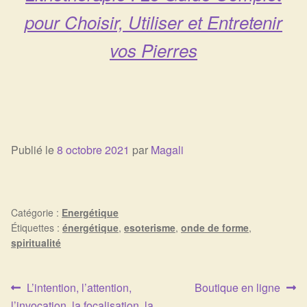
pour Choisir, Utiliser et Entretenir
vos Pierres
Publié le
8 octobre 2021
par
Magali
Catégorie :
Energétique
Étiquettes :
énergétique
,
esoterisme
,
onde de forme
,
spiritualité
Article
Article
L’intention, l’attention,
Boutique en ligne
Navigation
précédent :
suivant :
l’invocation, la focalisation, la