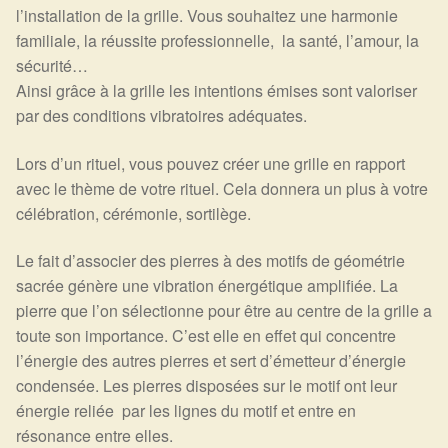
l’installation de la grille. Vous souhaitez une harmonie
Harmonisation de l’être
familiale, la réussite professionnelle, la santé, l’amour, la
sécurité…
Harmonisation des lieux
Ainsi grâce à la grille les intentions émises sont valoriser
par des conditions vibratoires adéquates.
Soin beauté
Lors d’un rituel, vous pouvez créer une grille en rapport
avec le thème de votre rituel. Cela donnera un plus à votre
Sels de bain
célébration, cérémonie, sortilège.
Encens
Le fait d’associer des pierres à des motifs de géométrie
sacrée génère une vibration énergétique amplifiée. La
Déco
pierre que l’on sélectionne pour être au centre de la grille a
toute son importance. C’est elle en effet qui concentre
Cadeaux de naissance
l’énergie des autres pierres et sert d’émetteur d’énergie
condensée. Les pierres disposées sur le motif ont leur
Ésotérisme : les pratiques spirituelles du monde invisible
énergie reliée par les lignes du motif et entre en
résonance entre elles.