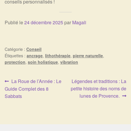
conseils personnalisés !
Publié le
24 décembre 2025
par
Magali
Catégorie :
Conseil
Étiquettes :
ancrage
,
lithothérapie
,
pierre naturelle
,
protection
,
soin holistique
,
vibration
Article
Article
La Roue de l’Année : Le
Légendes et traditions : La
Navigation
précédent :
suivant :
petite histoire des noms de
Guide Complet des 8
de
lunes de Provence.
Sabbats
l’article