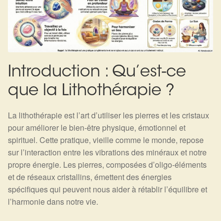
Harmonisation de l’être
Harmonisation des lieux
Soin beauté
Introduction : Qu’est-ce
que la Lithothérapie ?
Sels de bain
La lithothérapie est l’art d’utiliser les pierres et les cristaux
Encens
pour améliorer le bien-être physique, émotionnel et
spirituel. Cette pratique, vieille comme le monde, repose
Déco
sur l’interaction entre les vibrations des minéraux et notre
propre énergie. Les pierres, composées d’oligo-éléments
Cadeaux de naissance
et de réseaux cristallins, émettent des énergies
spécifiques qui peuvent nous aider à rétablir l’équilibre et
Ésotérisme : les pratiques spirituelles du monde invisible
l’harmonie dans notre vie.