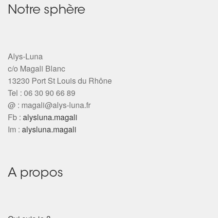
Notre sphère
Alys-Luna
c/o Magali Blanc
13230 Port St Louis du Rhône
Tel : 06 30 90 66 89
@ :
magali@alys-luna.fr
Fb :
alysluna.magali
Im :
alysluna.magali
A propos