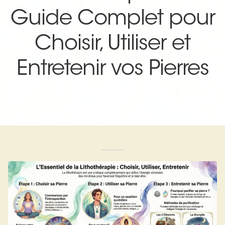
Expan
La Boutique
Mon compte
Guide Complet pour
Panier
Nouveautés
Choisir, Utiliser et
Search
Bijoux
Entretenir vos Pierres
for:
Bolas
Bracelets
Colliers
Pendentifs
Pierres
Harmonisation