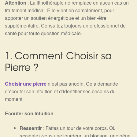
Arts Divinatoires : Percez les Mystères de l’Invisible
Attention
: La lithothérapie ne remplace en aucun cas un
traitement médical. Elle vient en complément, pour
apporter un soutien énergétique et un bien-être
Magie: Le Savoir des Sorcières
supplémentaire. Consultez toujours un professionnel de
santé pour toute question médicale.
Protection énergétique : Trouvez votre bouclier
intérieur
1. Comment Choisir sa
Les pierres en détail
Pierre ?
Test — Quelle Gardienne ?
Choisir une pierre
n’est pas anodin. Cela demande
La roue de l’année
d’écouter son intuition et d’identifier ses besoins du
moment.
Mon compte
Écouter son Intuition
Validation de la commande
Ressentir
: Faites un tour de votre corps. Où
ressentez-vous une lourdeur, un blocage, une gêne