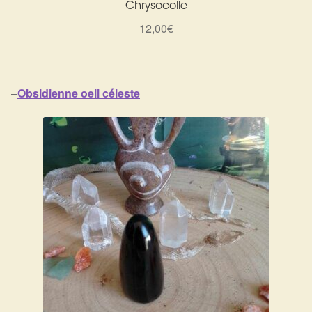
Chrysocolle
12,00
€
–
Obsidienne oeil céleste