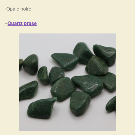
-Opale noire
Harmonisation de l’être
–
Quartz prase
Harmonisation des lieux
Soin beauté
Sels de bain
Encens
Déco
Cadeaux de naissance
Ésotérisme : les pratiques spirituelles du monde invisible