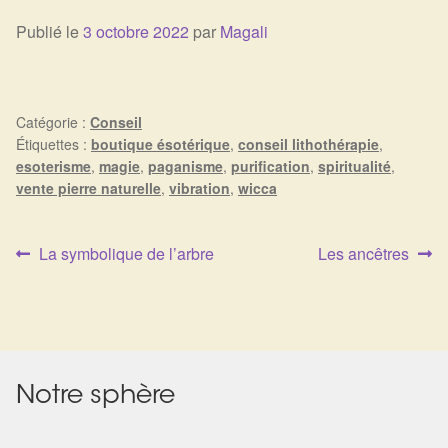
Publié le
3 octobre 2022
par
Magali
Catégorie :
Conseil
Étiquettes :
boutique ésotérique
,
conseil lithothérapie
,
esoterisme
,
magie
,
paganisme
,
purification
,
spiritualité
,
vente pierre naturelle
,
vibration
,
wicca
Article
Article
La symbolique de l’arbre
Les ancêtres
Navigation
précédent :
suivant :
de
l’article
Notre sphère