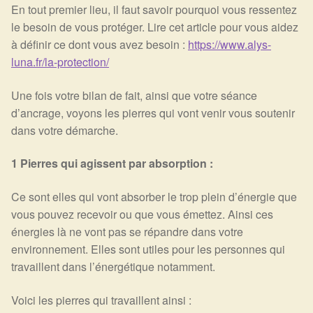
Expan
La Boutique
Mon compte
En tout premier lieu, il faut savoir pourquoi vous ressentez
le besoin de vous protéger. Lire cet article pour vous aidez
Panier
Nouveautés
à définir ce dont vous avez besoin :
https://www.alys-
luna.fr/la-protection/
Search
Bijoux
for:
Une fois votre bilan de fait, ainsi que votre séance
d’ancrage, voyons les pierres qui vont venir vous soutenir
Bolas
dans votre démarche.
Bracelets
1 Pierres qui agissent par absorption :
Colliers
Ce sont elles qui vont absorber le trop plein d’énergie que
vous pouvez recevoir ou que vous émettez. Ainsi ces
Pendentifs
énergies là ne vont pas se répandre dans votre
environnement. Elles sont utiles pour les personnes qui
Pierres
travaillent dans l’énergétique notamment.
Harmonisation
Voici les pierres qui travaillent ainsi :