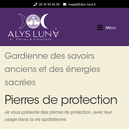
06 30 90 66 89
magali@alys-luna.fr
Aller
Aller
à
au
Menu
la
contenu
navigation
Expan
Alys Luna
Alys Luna
Gardienne des savoirs
Expan
La Boutique
Qui suis je
anciens et des énergies
sacrées
Les pierres en détail
Boutique en ligne
Pierres de protection
Test — Quelle Gardienne ?
Blog
Je vous présente des pierres de protection, avec leur
La roue de l’année
Politique de cookies (UE)
usage dans la vie quotidienne.