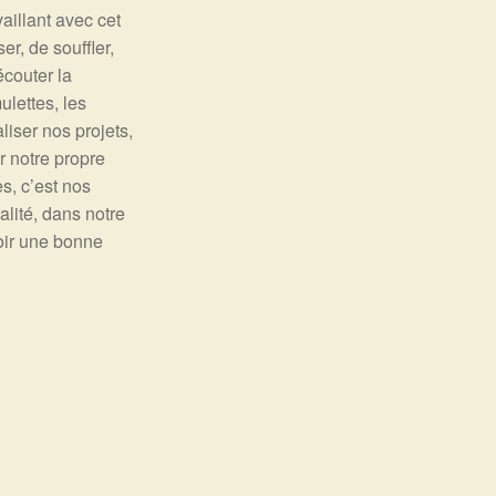
aillant avec cet
r, de souffler,
écouter la
ulettes, les
iser nos projets,
r notre propre
s, c’est nos
alité, dans notre
voir une bonne