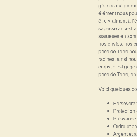
graines qui germen
élément nous pouv
être vraiment à l’
sagesse ancestral
statuettes en son
nos envies, nos cr
prise de Terre no
racines, ainsi no
corps, c’est gage
prise de Terre, en
Voici quelques c
Persévéran
Protection
Puissance, 
Ordre et c
Argent et 