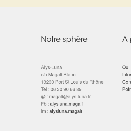
Notre sphère
A 
Alys-Luna
Qui 
c/o Magali Blanc
Info
13230 Port St Louis du Rhône
Cond
Tel : 06 30 90 66 89
Poli
@ :
magali@alys-luna.fr
Fb :
alysluna.magali
Im :
alysluna.magali