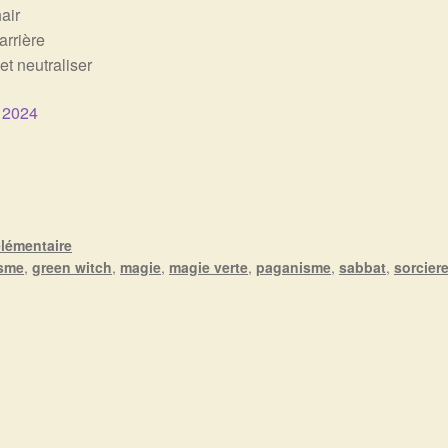
air
arrière
et neutraliser
 2024
lémentaire
isme
,
green witch
,
magie
,
magie verte
,
paganisme
,
sabbat
,
sorcier
ion