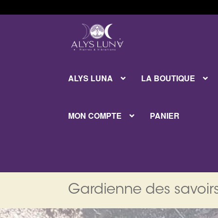
Aller
Aller
à
au
la
contenu
navigation
ALYS LUNA
LA BOUTIQUE
MON COMPTE
PANIER
Gardienne des savoirs