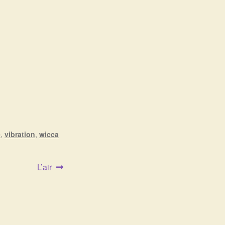
e
,
vibration
,
wicca
Article
L’air
suivant :