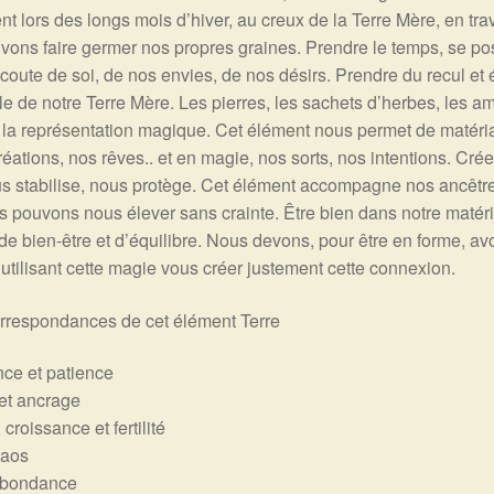
t lors des longs mois d’hiver, au creux de la Terre Mère, en trav
ons faire germer nos propres graines. Prendre le temps, se pose
écoute de soi, de nos envies, de nos désirs. Prendre du recul et 
e de notre Terre Mère. Les pierres, les sachets d’herbes, les am
t la représentation magique. Cet élément nous permet de matérial
éations, nos rêves.. et en magie, nos sorts, nos intentions. Crée
us stabilise, nous protège. Cet élément accompagne nos ancêtre
us pouvons nous élever sans crainte. Être bien dans notre matéri
 de bien-être et d’équilibre. Nous devons, pour être en forme, a
 utilisant cette magie vous créer justement cette connexion.
orrespondances de cet élément Terre
ce et patience
 et ancrage
croissance et fertilité
haos
abondance