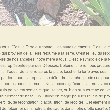
 tous. C’est la Terre qui contient les autres éléments. C’est l’él
qui provient de la Terre retourne à la Terre. C’est le lieu du repo
erre de nos ancêtres, notre mère à tous. C’est le symbole de la f
e est représentée par des Déesses. L’élément Terre nous procure 
entir l’odeur de la terre après la pluie, toucher la terre avec ses 
r par terre pour se reposer, se détendre, marcher pieds nus pour
 nourris par cet élément. Nos anciens goûtaient la terre avant de
 si ils pouvaient semer, et quoi semer, ou bien si la terre ne conv
tre élément de base. On l’utilise en magie pour les rituels de pro
rtilité, de fécondation, d’acquisition, de récoltes. Cet élément
et de retourner dans notre antre sacré, dans notre grotte sacrée