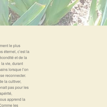
ément le plus
s éternel, c’est la
écondité et de la
la vie, durant
mains lorsque l’on
 se reconnecter.
 la cultiver,
enait pas pour les
spérité,
 nous apprend la
. Comme les