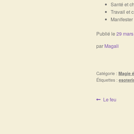
Santé et ch
Travail et c
Manifester 
Publié le
29 mars
par
Magali
Catégorie :
Magie é
Étiquettes :
esoter
Article
Le feu
Navigat
précédent :
de
l’article