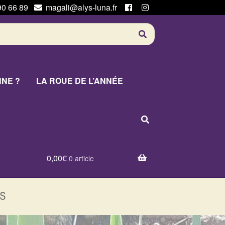
90 66 89
magali@alys-luna.fr
NNE ?
LA ROUE DE L’ANNÉE
0,00
€
0 article
s