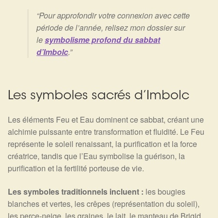
Arts Divinatoires : Percez les Mystères de l’Invisible
“Pour approfondir votre connexion avec cette
période de l’année, relisez mon dossier sur
Magie: Le Savoir des Sorcières
le
symbolisme profond du sabbat
d’Imbolc
.”
Protection énergétique : Trouvez votre bouclier
intérieur
Les pierres en détail
Les symboles sacrés d’Imbolc
Test — Quelle Gardienne ?
Les éléments Feu et Eau dominent ce sabbat, créant une
alchimie puissante entre transformation et fluidité. Le Feu
représente le soleil renaissant, la purification et la force
La roue de l’année
créatrice, tandis que l’Eau symbolise la guérison, la
purification et la fertilité porteuse de vie.
Mon compte
Les symboles traditionnels incluent :
les bougies
Validation de la commande
blanches et vertes, les crêpes (représentation du soleil),
les perce-neige, les graines, le lait, le manteau de Brigid,