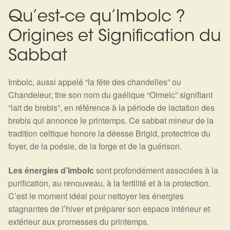
Qu’est-ce qu’Imbolc ?
Harmonisation de l’être
Origines et Signification du
Harmonisation des lieux
Sabbat
Soin beauté
Imbolc, aussi appelé “la fête des chandelles” ou
Chandeleur, tire son nom du gaélique “Oimelc” signifiant
Sels de bain
“lait de brebis”, en référence à la période de lactation des
brebis qui annonce le printemps. Ce sabbat mineur de la
Encens
tradition celtique honore la déesse Brigid, protectrice du
foyer, de la poésie, de la forge et de la guérison.
Déco
Les énergies d’Imbolc
sont profondément associées à la
Cadeaux de naissance
purification, au renouveau, à la fertilité et à la protection.
C’est le moment idéal pour nettoyer les énergies
Ésotérisme : les pratiques spirituelles du monde invisible
stagnantes de l’hiver et préparer son espace intérieur et
extérieur aux promesses du printemps.