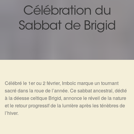
Expan
La Boutique
Mon compte
Célébration du
Panier
Nouveautés
Sabbat de Brigid
Search
Bijoux
for:
Bolas
Bracelets
Colliers
Célébré le 1er ou 2 février, Imbolc marque un tournant
sacré dans la roue de l’année. Ce sabbat ancestral, dédié
Pendentifs
à la déesse celtique Brigid, annonce le réveil de la nature
et le retour progressif de la lumière après les ténèbres de
Pierres
l’hiver.
Harmonisation